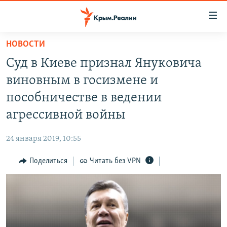
Доступность
ссылки
Вернуться
НОВОСТИ
к
НОВОСТИ
Суд в Киеве признал Януковича
основному
СПЕЦПРОЕКТЫ
содержанию
виновным в госизмене и
ВОДА
Вернутся
ГРУЗ 200
пособничестве в ведении
к
ИСТОРИЯ
КАРТА ВОЕННЫХ ОБЪЕКТОВ КРЫМА
агрессивной войны
главной
ЕЩЕ
11 ЛЕТ ОККУПАЦИИ КРЫМА. 11 ИСТОРИЙ СОПРОТИВЛЕНИЯ
навигации
24 января 2019, 10:55
Вернутся
РАДІО СВОБОДА
ИНТЕРАКТИВ
к
Поделиться
Читать без VPN
КАК ОБОЙТИ БЛОКИРОВКУ
ИНФОГРАФИКА
поиску
ТЕЛЕПРОЕКТ КРЫМ.РЕАЛИИ
Українською
СОВЕТЫ ПРАВОЗАЩИТНИКОВ
Qırımtatar
ПРОПАВШИЕ БЕЗ ВЕСТИ