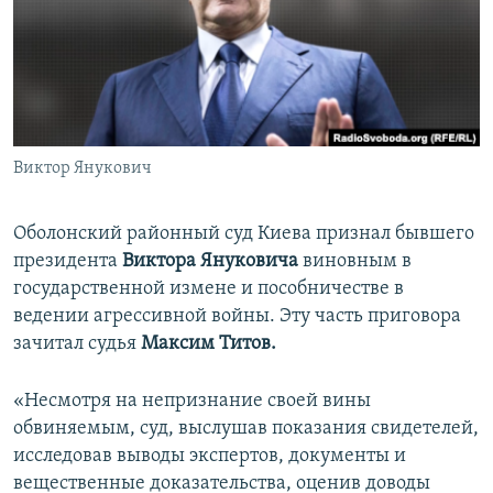
ПРИСОЕДИНЯЙТЕСЬ!
ПОБЕДИТЕЛЕЙ НЕ СУДЯТ?
КРЫМ.НЕПОКОРЕННЫЙ
ELIFBE
УКРАИНСКАЯ ПРОБЛЕМА КРЫМА
Все сайты RFE/RL
Виктор Янукович
Оболонский районный суд Киева признал бывшего
президента
Виктора Януковича
виновным в
государственной измене и пособничестве в
ведении агрессивной войны. Эту часть приговора
зачитал судья
Максим Титов.
«Несмотря на непризнание своей вины
обвиняемым, суд, выслушав показания свидетелей,
исследовав выводы экспертов, документы и
вещественные доказательства, оценив доводы