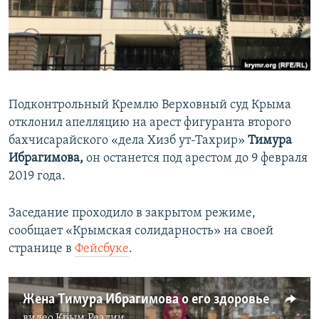
ПРИСОЕДИНЯЙТЕСЬ!
ПОБЕДИТЕЛЕЙ НЕ СУДЯТ?
КРЫМ.НЕПОКОРЕННЫЙ
ELIFBE
УКРАИНСКАЯ ПРОБЛЕМА КРЫМА
Подконтрольный Кремлю Верховный суд Крыма
Все сайты RFE/RL
отклонил апелляцию на арест фигуранта второго
бахчисарайского «дела Хизб ут-Тахрир»
Тимура
Ибрагимова,
он останется под арестом до 9 февраля
2019 года.
Заседание проходило в закрытом режиме,
сообщает «Крымская солидарность» на своей
странице в
Фейсбуке
.
Жена Тимура Ибрагимова о его здоровье
видео
Крым.Реалии