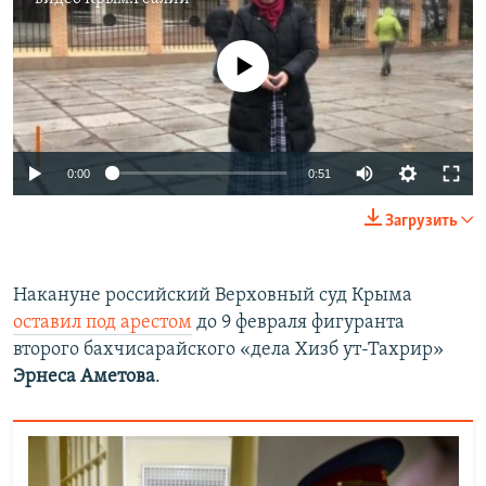
No media source currently available
0:00
0:51
Загрузить
Накануне российский Верховный суд Крыма
оставил под арестом
до 9 февраля фигуранта
второго бахчисарайского «дела Хизб ут-Тахрир»
Эрнеса Аметова
.