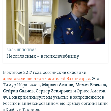
БОЛЬШЕ ПО ТЕМЕ:
Несогласных – в психлечебницу
В октябре 2017 года российские силовики
арестовали шестерых жителей Бахчисарая.
Это
Тимур Ибрагимов
, Марлен Асанов, Мемет Белялов,
Сейран Салиев, Сервер Зекирьяев
и
Эрнес Аметов
.
ФСБ инкриминирует им участие в запрещенной в
России и аннексированном ею Крыму организации
«Хизб ут-Тахрир».​