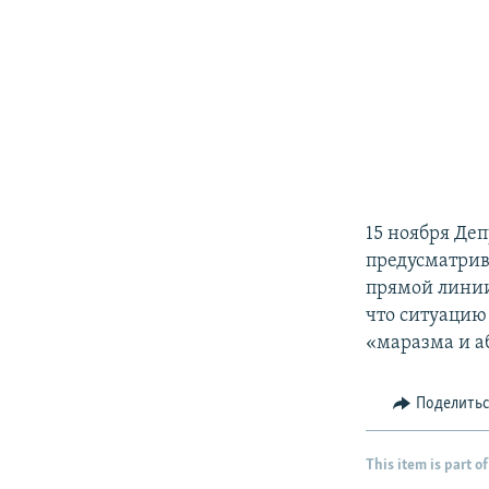
15 ноября Де
предусматрив
прямой линии
что ситуацию
«маразма и а
Поделить
This item is part of