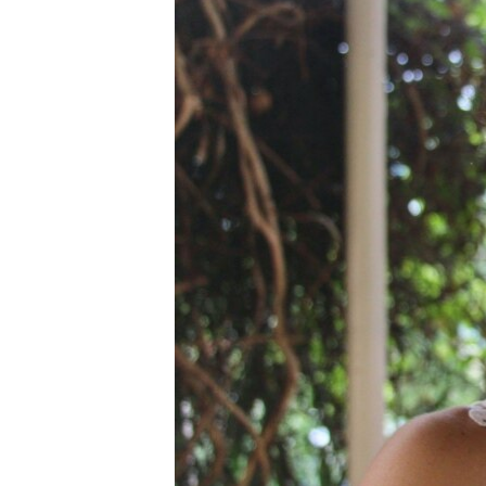
ПОБЕДИТЕЛЕЙ НЕ СУДЯТ?
КРЫМ.НЕПОКОРЕННЫЙ
ELIFBE
УКРАИНСКАЯ ПРОБЛЕМА КРЫМА