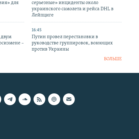
вия» для
серьезные» инциденты около
украинского самолета и рейса DHL в
Лейпциге
16:45
 двум
Путин провел перестановки в
госизмене –
руководстве группировок, воюющих
против Украины
БОЛЬШЕ