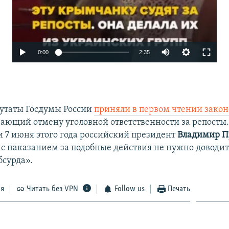
0:00
2:35
путаты Госдумы России
приняли в первом чтении закон
ающий отмену уголовной ответственности за репосты.
 7 июня этого года российский президент
Владимир 
 с наказанием за подобные действия не нужно доводит
бсурда».
ся
Читать без VPN
Follow us
Печать