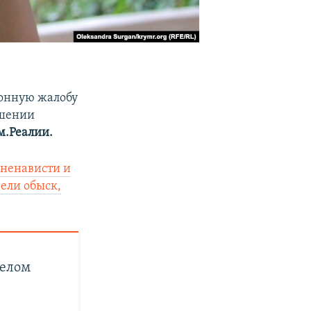
онную жалобу
ешении
.Реалии.
ненависти и
ели обыск,
делом