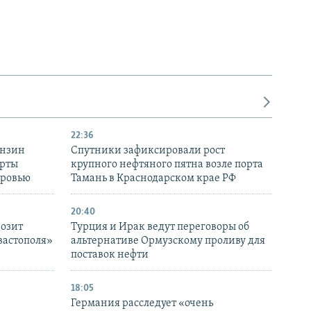
22:36
ензин
Спутники зафиксировали рост
ерты
крупного нефтяного пятна возле порта
оровью
Тамань в Краснодарском крае РФ
20:40
розит
Турция и Ирак ведут переговоры об
вастополя»
альтернативе Ормузскому проливу для
поставок нефти
18:05
Германия расследует «очень