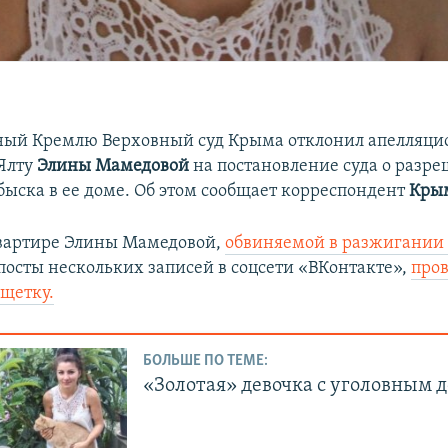
ный Кремлю Верховный суд Крыма отклонил апелляци
Ялту
Элины Мамедовой
на постановление суда о разр
быска в ее доме. Об этом сообщает корреспондент
Крым
квартире Элины Мамедовой,
обвиняемой в разжигании 
посты нескольких записей в соцсети «ВКонтакте»,
пров
 щетку.
БОЛЬШЕ ПО ТЕМЕ:
«Золотая» девочка с уголовным 