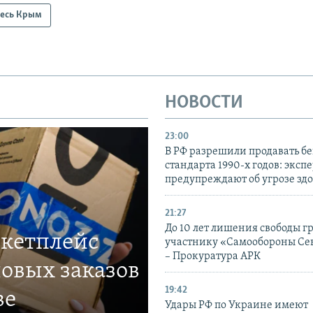
есь Крым
НОВОСТИ
23:00
В РФ разрешили продавать б
стандарта 1990-х годов: эксп
предупреждают об угрозе зд
21:27
До 10 лет лишения свободы г
ркетплейс
участнику «Самообороны Се
– Прокуратура АРК
овых заказов
19:42
ве
Удары РФ по Украине имеют