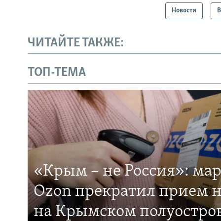
Новости
В
ЧИТАЙТЕ ТАКЖЕ:
ТОП-ТЕМА
«Крым – не Россия»: ма
Ozon прекратил прием н
на Крымском полуостро