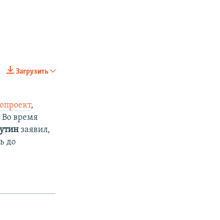
Загрузить
опроект
,
 Во время
Путин
заявил,
ь до
px
px
width
height