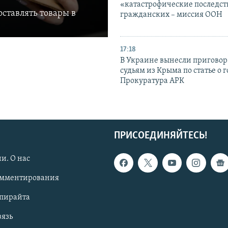
«катастрофические последст
ставлять товары в
гражданских – миссия ООН
17:18
В Украине вынесли приговор
судьям из Крыма по статье о 
Прокуратура АРК
ПРИСОЕДИНЯЙТЕСЬ!
и. О нас
омментирования
опирайта
вязь