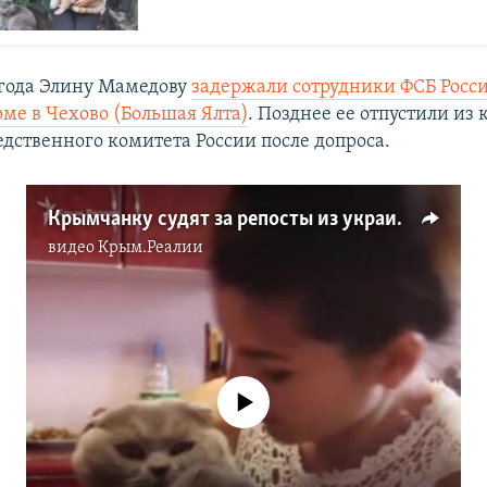
 года Элину Мамедову
задержали сотрудники ФСБ Росси
оме в Чехово (Большая Ялта)
. Позднее ее отпустили из
едственного комитета России после допроса.
Крымчанку судят за репосты из украинских групп (видео)
видео
Крым.Реалии
No media source currently available