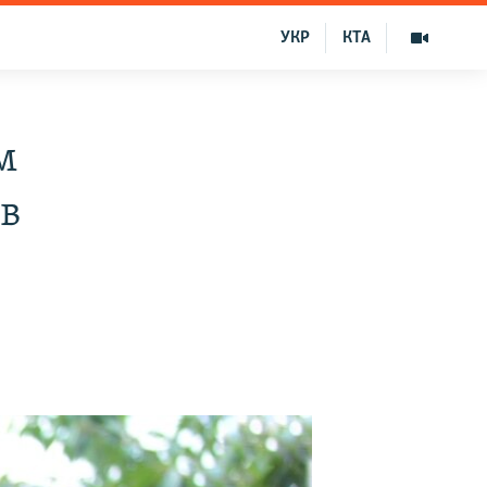
УКР
КТА
м
 в