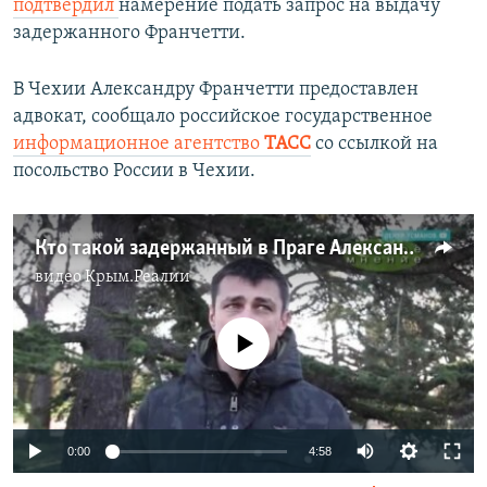
подтвердил
намерение подать запрос на выдачу
задержанного Франчетти.
В Чехии Александру Франчетти
предоставлен
адвокат, сообщало российское государственное
информационное агентство
ТАСС
со ссылкой на
посольство России в Чехии.
Кто такой задержанный в Праге Александр Франчетти: от фитнес-тренера до создателя группировки «Северный ветер» (видео)
видео
Крым.Реалии
No media source currently available
0:00
4:58