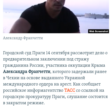
ПРИСОЕДИНЯЙТЕСЬ!
ПОБЕДИТЕЛЕЙ НЕ СУДЯТ?
КРЫМ.НЕПОКОРЕННЫЙ
ELIFBE
УКРАИНСКАЯ ПРОБЛЕМА КРЫМА
Все сайты RFE/RL
Александр Франчетти
Городской суд Праги 14 сентября рассмотрит дело о
предварительном заключении под стражу
гражданина России, участника оккупации Крыма
Александра Франчетти
, которого задержали ранее
в Чехии на основе выданного Украиной
международного ордера на арест. Как сообщает
российское информагентство
ТАСС
со ссылкой на
городскую прокуратуру Праги, слушание состоится
в закрытом режиме.