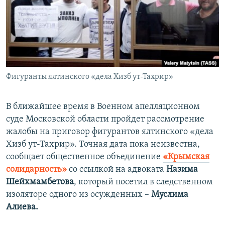
ПРИСОЕДИНЯЙТЕСЬ!
ПОБЕДИТЕЛЕЙ НЕ СУДЯТ?
КРЫМ.НЕПОКОРЕННЫЙ
ELIFBE
УКРАИНСКАЯ ПРОБЛЕМА КРЫМА
Все сайты RFE/RL
Фигуранты ялтинского «дела Хизб ут-Тахрир»
В ближайшее время в Военном апелляционном
суде Московской области пройдет рассмотрение
жалобы на приговор фигурантов ялтинского «дела
Хизб ут-Тахрир». Точная дата пока неизвестна,
сообщает общественное объединение
«Крымская
солидарность»
со ссылкой на адвоката
Назима
Шейхмамбетова
, который посетил в следственном
изоляторе одного из осужденных –
Муслима
Алиева.