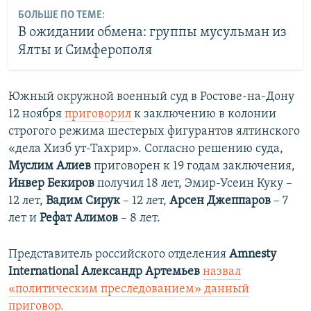
БОЛЬШЕ ПО ТЕМЕ:
В ожидании обмена: группы мусульман из
Ялты и Симферополя
Южный окружной военный суд в Ростове-на-Дону
12 ноября
приговорил
к заключению в колонии
строгого режима шестерых фигурантов ялтинского
«дела Хизб ут-Тахрир». Согласно решению суда,
Муслим Алиев
приговорен к 19 годам заключения,
Инвер Бекиров
получил 18 лет, Эмир-Усеин Куку
–
12 лет,
Вадим Сирук
– 12 лет,
Арсен Джеппаров
– 7
лет и
Рефат Алимов
– 8 лет.
Представитель российского отделения
Amnesty
International Александр Артемьев
назвал
«политическим преследованием» данный
приговор.