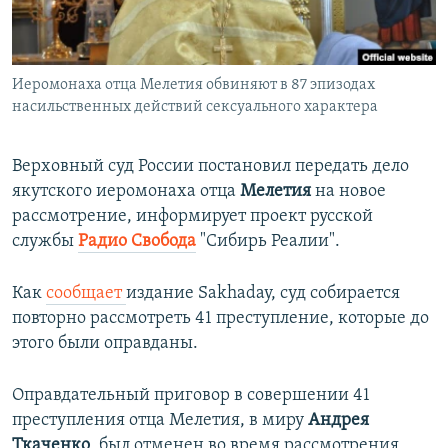
ПРИСОЕДИНЯЙТЕСЬ!
ПОБЕДИТЕЛЕЙ НЕ СУДЯТ?
КРЫМ.НЕПОКОРЕННЫЙ
Иеромонаха отца Мелетия обвиняют в 87 эпизодах
ELIFBE
насильственных действий сексуального характера
УКРАИНСКАЯ ПРОБЛЕМА КРЫМА
Все сайты RFE/RL
Верховный суд России постановил передать дело
якутского иеромонаха отца
Мелетия
на новое
рассмотрение, информирует проект русской
службы
Радио Свобода
"Сибирь Реалии".
Как
сообщает
издание Sakhaday, суд собирается
повторно рассмотреть 41 преступление, которые до
этого были оправданы.
Оправдательный приговор в совершении 41
преступления отца Мелетия, в миру
Андрея
Ткаченко
, был отменен во время рассмотрения