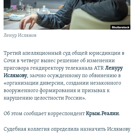
ПРИСОЕДИНЯЙТЕСЬ!
ПОБЕДИТЕЛЕЙ НЕ СУДЯТ?
КРЫМ.НЕПОКОРЕННЫЙ
ELIFBE
Ленур Ислямов
УКРАИНСКАЯ ПРОБЛЕМА КРЫМА
Все сайты RFE/RL
Третий апелляционный суд общей юрисдикции в
Сочи в четверг вынес решение об изменении
приговора гендиректору телеканала ATR
Ленуру
Ислямову
, заочно осужденному по обвинению в
«организации диверсии, создании незаконного
вооруженного формирования и призывах к
нарушению целостности России».
Об этом сообщает корреспондент
Крым.Реалии
.
Судебная коллегия определила назначить Ислямову