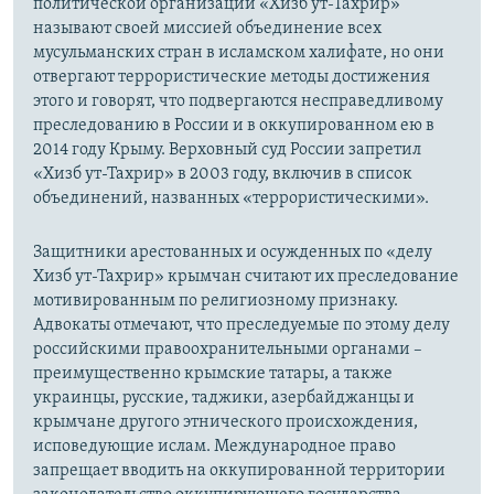
политической организации «Хизб ут-Тахрир»
называют своей миссией объединение всех
мусульманских стран в исламском халифате, но они
отвергают террористические методы достижения
этого и говорят, что подвергаются несправедливому
преследованию в России и в оккупированном ею в
2014 году Крыму. Верховный суд России запретил
«Хизб ут-Тахрир» в 2003 году, включив в список
объединений, названных «террористическими».
Защитники арестованных и осужденных по «делу
Хизб ут-Тахрир» крымчан считают их преследование
мотивированным по религиозному признаку.
Адвокаты отмечают, что преследуемые по этому делу
российскими правоохранительными органами –
преимущественно крымские татары, а также
украинцы, русские, таджики, азербайджанцы и
крымчане другого этнического происхождения,
исповедующие ислам. Международное право
запрещает вводить на оккупированной территории