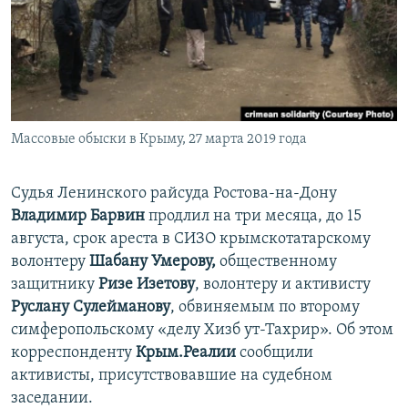
ПРИСОЕДИНЯЙТЕСЬ!
ПОБЕДИТЕЛЕЙ НЕ СУДЯТ?
КРЫМ.НЕПОКОРЕННЫЙ
ELIFBE
УКРАИНСКАЯ ПРОБЛЕМА КРЫМА
Все сайты RFE/RL
Массовые обыски в Крыму, 27 марта 2019 года
Судья Ленинского райсуда Ростова-на-Дону
Владимир Барвин
продлил на три месяца, до 15
августа, срок ареста в СИЗО крымскотатарскому
волонтеру
Шабану Умерову,
общественному
защитнику
Ризе Изетову
, волонтеру и активисту
Руслану Сулейманову
, обвиняемым по второму
симферопольскому «делу Хизб ут-Тахрир». Об этом
корреспонденту
Крым.Реалии
сообщили
активисты, присутствовавшие на судебном
заседании.