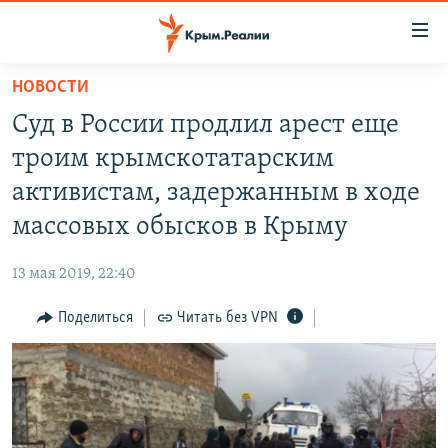
Доступность
ссылки
Вернуться
НОВОСТИ
к
НОВОСТИ
Суд в России продлил арест еще
основному
СПЕЦПРОЕКТЫ
содержанию
троим крымскотатарским
ВОДА
Вернутся
ГРУЗ 200
активистам, задержанным в ходе
к
ИСТОРИЯ
КАРТА ВОЕННЫХ ОБЪЕКТОВ КРЫМА
массовых обысков в Крыму
главной
ЕЩЕ
11 ЛЕТ ОККУПАЦИИ КРЫМА. 11 ИСТОРИЙ СОПРОТИВЛЕНИЯ
навигации
13 мая 2019, 22:40
Вернутся
РАДІО СВОБОДА
ИНТЕРАКТИВ
к
Поделиться
Читать без VPN
КАК ОБОЙТИ БЛОКИРОВКУ
ИНФОГРАФИКА
поиску
ТЕЛЕПРОЕКТ КРЫМ.РЕАЛИИ
Українською
СОВЕТЫ ПРАВОЗАЩИТНИКОВ
Qırımtatar
ПРОПАВШИЕ БЕЗ ВЕСТИ