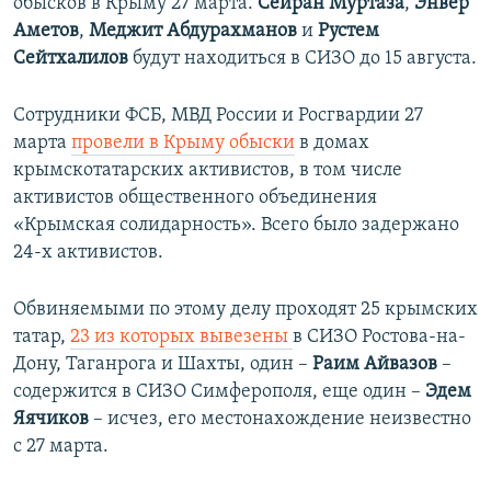
обысков в Крыму 27 марта.
Сейран Муртаза
,
Энвер
Аметов
,
Меджит Абдурахманов
и
Рустем
Сейтхалилов
будут находиться в СИЗО до 15 августа.
Сотрудники ФСБ, МВД России и Росгвардии 27
марта
провели в Крыму
обыски
в домах
крымскотатарских активистов, в том числе
активистов общественного объединения
«Крымская солидарность». Всего было задержано
24-х активистов.
Обвиняемыми по этому делу проходят 25 крымских
татар,
23 из которых вывезены
в СИЗО Ростова-на-
Дону, Таганрога и Шахты, один –
Раим Айвазов
–
содержится в СИЗО Симферополя, еще один –
Эдем
Яячиков
– исчез, его местонахождение неизвестно
с 27 марта.