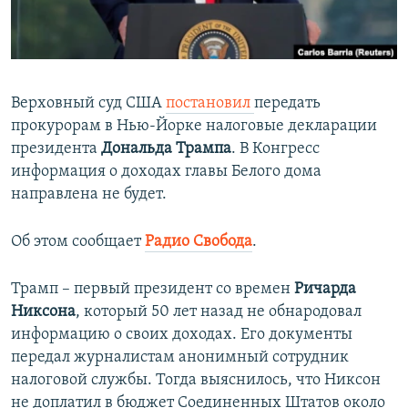
ПРИСОЕДИНЯЙТЕСЬ!
ПОБЕДИТЕЛЕЙ НЕ СУДЯТ?
КРЫМ.НЕПОКОРЕННЫЙ
ELIFBE
Верховный суд США
постановил
передать
УКРАИНСКАЯ ПРОБЛЕМА КРЫМА
прокурорам в Нью-Йорке налоговые декларации
Все сайты RFE/RL
президента
Дональда Трампа
. В Конгресс
информация о доходах главы Белого дома
направлена не будет.​
Об этом сообщает
Радио Свобода
.
Трамп – первый президент со времен
Ричарда
Никсона
, который 50 лет назад не обнародовал
информацию о своих доходах. Его документы
передал журналистам анонимный сотрудник
налоговой службы. Тогда выяснилось, что Никсон
не доплатил в бюджет Соединенных Штатов около