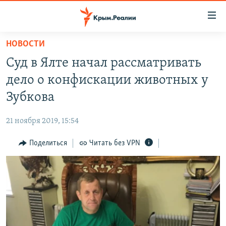
Доступность
ссылки
Вернуться
НОВОСТИ
к
НОВОСТИ
Суд в Ялте начал рассматривать
основному
СПЕЦПРОЕКТЫ
содержанию
дело о конфискации животных у
ВОДА
Вернутся
ГРУЗ 200
Зубкова
к
ИСТОРИЯ
КАРТА ВОЕННЫХ ОБЪЕКТОВ КРЫМА
главной
21 ноября 2019, 15:54
ЕЩЕ
11 ЛЕТ ОККУПАЦИИ КРЫМА. 11 ИСТОРИЙ СОПРОТИВЛЕНИЯ
навигации
Вернутся
Поделиться
Читать без VPN
РАДІО СВОБОДА
ИНТЕРАКТИВ
к
КАК ОБОЙТИ БЛОКИРОВКУ
ИНФОГРАФИКА
поиску
ТЕЛЕПРОЕКТ КРЫМ.РЕАЛИИ
Українською
СОВЕТЫ ПРАВОЗАЩИТНИКОВ
Qırımtatar
ПРОПАВШИЕ БЕЗ ВЕСТИ