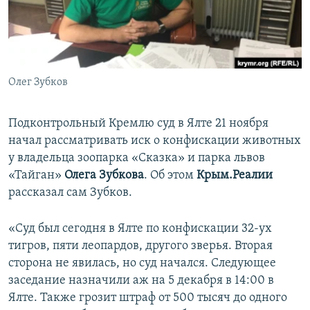
ПРИСОЕДИНЯЙТЕСЬ!
ПОБЕДИТЕЛЕЙ НЕ СУДЯТ?
КРЫМ.НЕПОКОРЕННЫЙ
ELIFBE
Олег Зубков
УКРАИНСКАЯ ПРОБЛЕМА КРЫМА
Все сайты RFE/RL
Подконтрольный Кремлю суд в Ялте 21 ноября
начал рассматривать иск о конфискации животных
у владельца зоопарка «Сказка» и парка львов
«Тайган»
Олега Зубкова
. Об этом
Крым.Реалии
рассказал сам Зубков.
«Суд был сегодня в Ялте по конфискации 32-ух
тигров, пяти леопардов, другого зверья. Вторая
сторона не явилась, но суд начался. Следующее
заседание назначили аж на 5 декабря в 14:00 в
Ялте. Также грозит штраф от 500 тысяч до одного