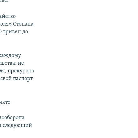
лье.
айство
поля» Степана
0 гривен до
 каждому
льства: не
еля, прокурора
 свой паспорт
нкте
мооборона
На следующий