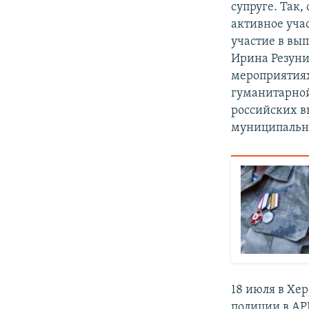
супруге. Так,
активное уча
участие в вы
Ирина Резуни
мероприятиях
гуманитарной
российских в
муниципально
18 июля в Хер
полиции в А