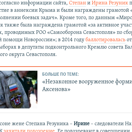
 согласно информации сайта,
Степан
и
Ирина Резуник
п
стие в аннексии Крыма и были награждены грамотой 
полнении боевых задач». Кроме того, по данным «Миро
к также была награждена грамотой «за активное учас
, проводимых РОО «Самооборона Севастополя» по сбо
 помощи Новороссии»; в 2014 году
баллотировалась
от
ыборах в депутаты подконтрольного Кремлю совета Ба
го округа Севастополя.
БОЛЬШЕ ПО ТЕМЕ:
«Незаконное вооруженное форм
Аксенова»
соне жене​ Степана Резуника –
Ирине
– следователи Н
РК
зачитали подозрение
. Ее подозревают в совершении