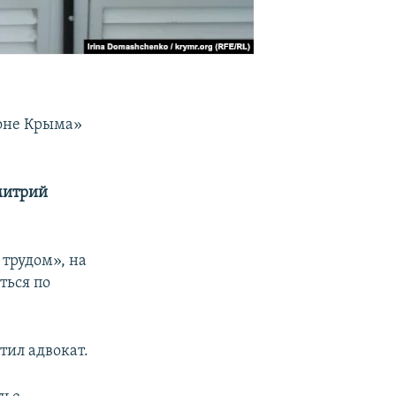
роне Крыма»
итрий
 трудом», на
ться по
тил адвокат.