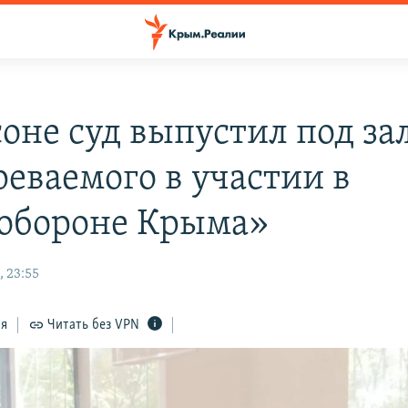
соне суд выпустил под за
реваемого в участии в
обороне Крыма»
, 23:55
ся
Читать без VPN