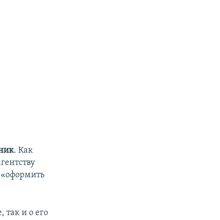
ник
.
Как
гентству
 «оформить
 так и о его