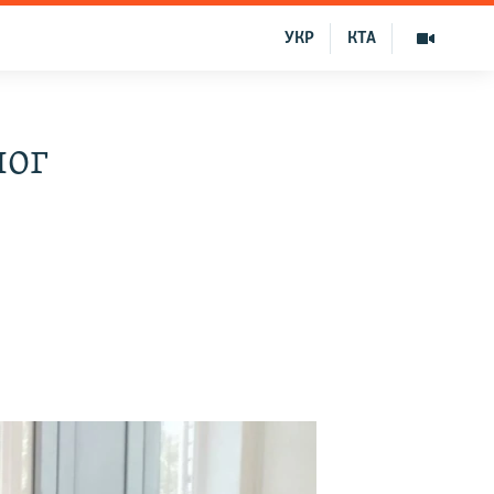
УКР
КТА
лог