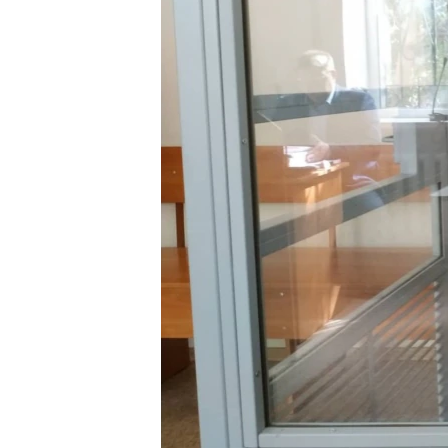
ПОБЕДИТЕЛЕЙ НЕ СУДЯТ?
КРЫМ.НЕПОКОРЕННЫЙ
ELIFBE
УКРАИНСКАЯ ПРОБЛЕМА КРЫМА