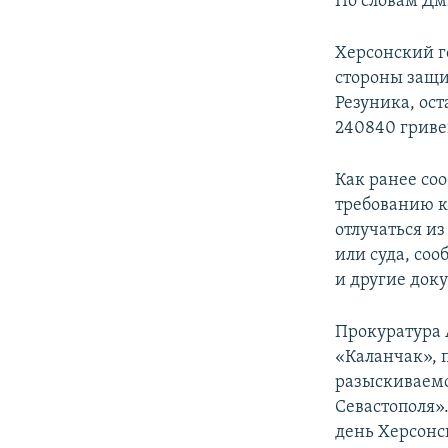
По словам Дм
Херсонский г
стороны защи
Резуника, ост
240840 гриве
Как ранее со
требованию к 
отлучаться из
или суда, соо
и другие док
Прокуратура 
«Каланчак», 
разыскиваемо
Севастополя»
день Херсонск