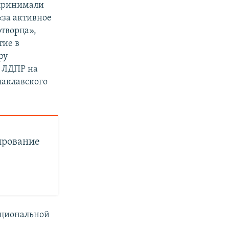
ринимали
«за активное
творца»,
тие в
ру
 ЛДПР на
лаклавского
ирование
ациональной