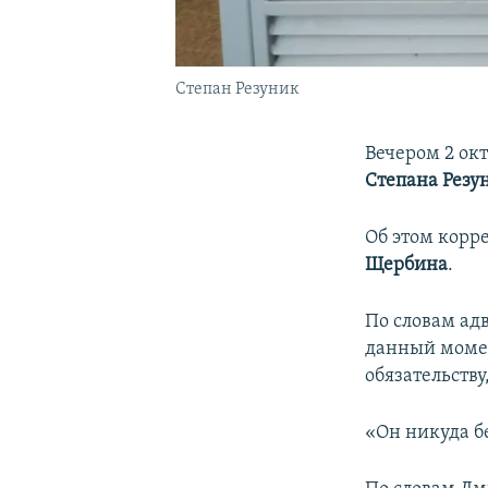
Степан Резуник
Вечером 2 ок
Степана Резу
Об этом корр
Щербина
.
По словам адв
данный момен
обязательств
«Он никуда бе