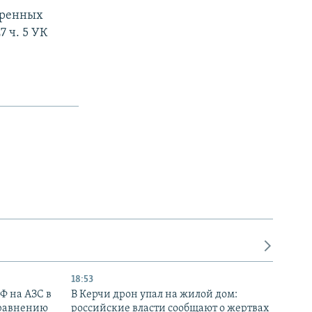
отренных
 ч. 5 УК
18:53
РФ на АЗС в
В Керчи дрон упал на жилой дом:
сравнению
российские власти сообщают о жертвах