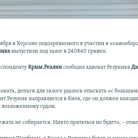
тября в Херсоне подозреваемого в участии в «самообо
ника
выпустили под залог в 240840 гривен.
еспонденту
Крым.Реалии
сообщил адвокат Резуника
Дм
оката, деньги для залога удалось отыскать «с большим
т Резуник направляется в Киев, где он должен находи
у, возложенному судом.
жать не собирается. Никто прятаться не будет», – отме