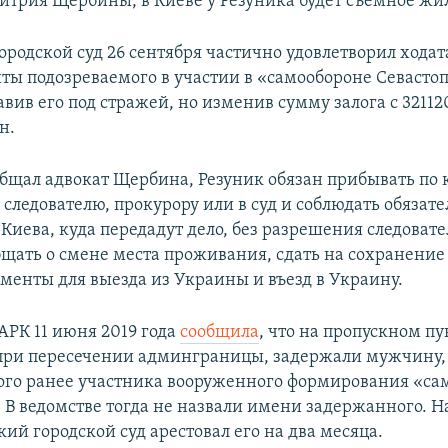
итрия Щербины, в Киеве у Резуника будет съемное жи
ородской суд 26 сентября частично удовлетворил ходат
ты подозреваемого в участии в «самообороне Севасто
авив его под стражей, но изменив сумму залога с 32112
н.
общал адвокат Щербина, Резуник обязан прибывать по
следователю, прокурору или в суд и соблюдать обязате
 Киева, куда передадут дело, без разрешения следоват
бщать о смене места проживания, сдать на сохранение
ументы для выезда из Украины и въезд в Украину.
АРК 11 июня 2019 года
сообщила
, что на пропускном пу
при пересечении админграницы, задержали мужчину,
го ранее участника вооруженного формирования «са
. В ведомстве тогда не назвали имени задержанного. 
ий городской суд арестовал его на два месяца.