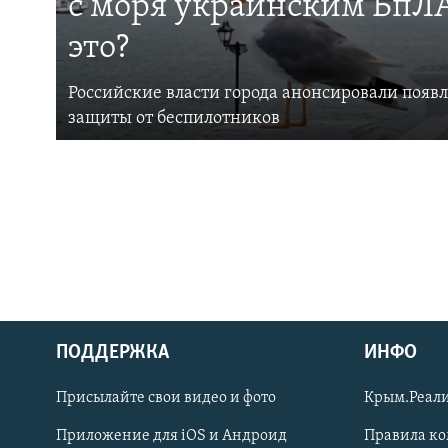
с моря украинским БпЛА
это?
Российские власти города анонсировали появ
защиты от беспилотников
ПОДДЕРЖКА
ИНФО
Українською
Присылайте свои видео и фото
Крым.Реали
Qırımtatar
Приложение для iOS и Андроид
Правила к