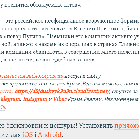
ту принятия обжалуемых актов».
 – это российское неофициальное вооруженное форми
 спонсором которого является Евгений Пригожин, бизн
к «повар Путина». Наемники его компании активно уч
иной, а также в наземных операциях в странах Ближне
цы компании обвиняются в совершении многочислен
 в частности, во внесудебных казнях.
 пытается заблокировать
доступ к сайту
.
Беспрепятственно читать Крым.Реалии можно с пом
сайта:
https://d2jduskvyk8u3n.cloudfront.net/
,
следите з
Telegram
,
Instagram
и
Viber
Крым.Реалии. Рекомендуем
PN
.
ез блокировки и цензуры! Установить
прилож
лии для
iOS
і
Android
.