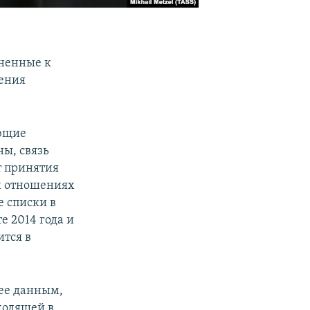
ненные к
гения
ающие
ы, связь
т принятия
х отношениях
е списки в
е 2014 года и
ится в
 ее данным,
ходящей в