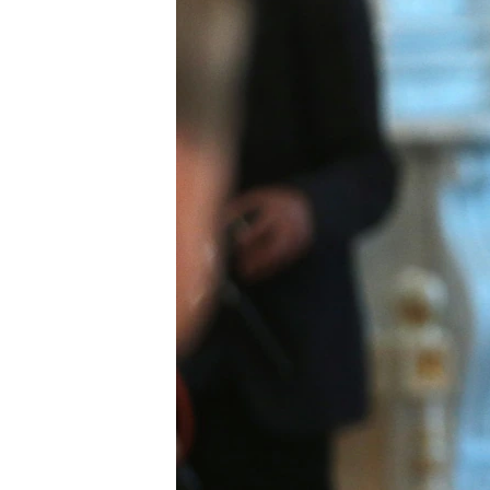
ПОБЕДИТЕЛЕЙ НЕ СУДЯТ?
КРЫМ.НЕПОКОРЕННЫЙ
ELIFBE
УКРАИНСКАЯ ПРОБЛЕМА КРЫМА