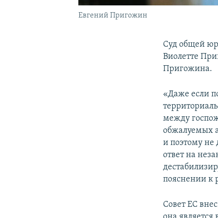
Евгений Пригожин
Суд общей ю
Виолетте При
Пригожина.
«Даже если п
территориаль
между госпож
обжалуемых а
и поэтому не
ответ на нез
дестабилизир
пояснении к 
Совет ЕС вне
она является