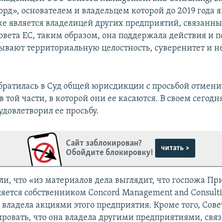
рд», основателем и владельцем которой до 2019 года я
же является владелицей других предприятий, связанны
вета ЕС, таким образом, она поддержала действия и п
ывают территориальную целостность, суверенитет и н
ратилась в Суд общей юрисдикции с просьбой отмени
 той части, в которой они ее касаются. В своем сего
довлетворил ее просьбу.
Сайт заблокирован?
читать >
Обойдите блокировку!
или, что «из материалов дела выглядит, что госпожа П
яется собственником Concord Management and Consulti
а владела акциями этого предприятия. Кроме того, Сове
ровать, что она владела другими предприятиями, свя