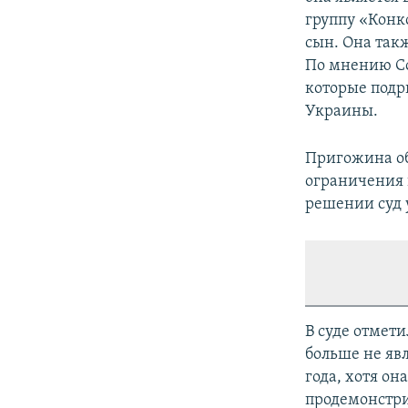
группу «Конко
сын. Она так
По мнению Со
которые подр
Украины.
Пригожина об
ограничения в
решении суд у
В суде отмет
больше не явл
года, хотя он
продемонстри