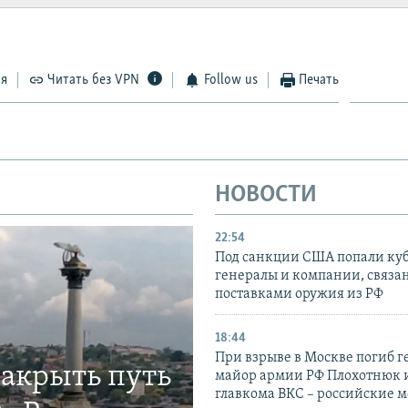
ся
Читать без VPN
Follow us
Печать
НОВОСТИ
22:54
Под санкции США попали ку
генералы и компании, связа
поставками оружия из РФ
18:44
При взрыве в Москве погиб г
закрыть путь
майор армии РФ Плохотнюк и
главкома ВКС – российские 