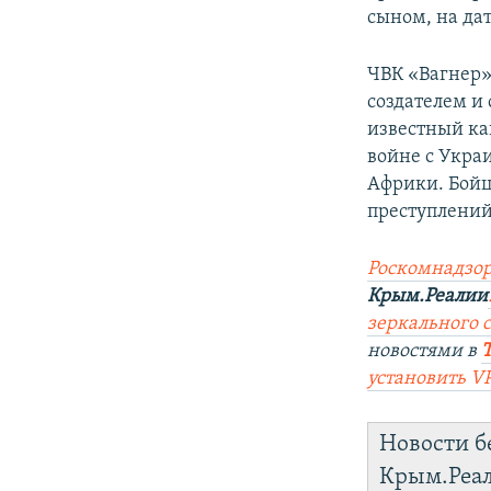
сыном, на да
ЧВК «Вагнер»
создателем и
известный ка
войне с Укра
Африки. Бой
преступлений,
Роск
о
мнадзор
Крым.Реалии
зеркального 
новостями в
установить V
Новости б
Крым.Реа