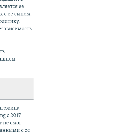
вляется ее
х с ее сыном.
олитику,
езависимость
ть
дняшнем
ригожина
ng с 2017
т не смог
занными с ее