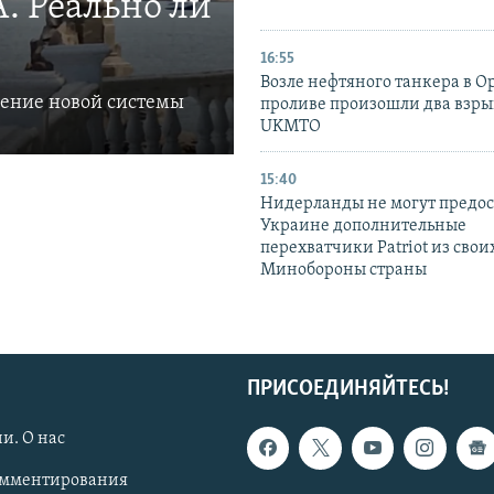
. Реально ли
16:55
Возле нефтяного танкера в 
ление новой системы
проливе произошли два взры
UKMTO
15:40
Нидерланды не могут предос
Украине дополнительные
перехватчики Patriot из своих
Минобороны страны
ПРИСОЕДИНЯЙТЕСЬ!
и. О нас
омментирования