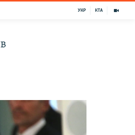
УКР
КТА
ив