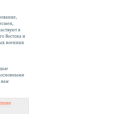
рование,
есмен,
аствуют в
го Востока и
ных военных
ощью
а основными
 вам
ение