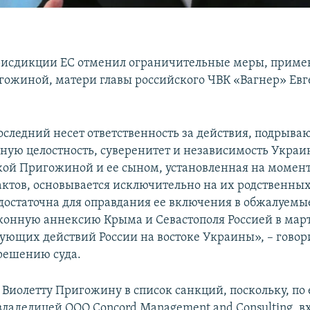
рисдикции ЕС отменил ограничительные меры, приме
гожиной, матери главы российского ЧВК «Вагнер» Ев
оследний несет ответственность за действия, подрыв
ную целостность, суверенитет и независимость Украин
ой Пригожиной и ее сыном, установленная на момен
ктов, основывается исключительно на их родственны
 достаточна для оправдания ее включения в обжалуемы
аконную аннексию Крыма и Севастополя Россией в март
ующих действий России на востоке Украины», – говор
решению суда.
с Виолетту Пригожину в список санкций, поскольку, по
 владелицей ООО Concord Management and Consulting, в