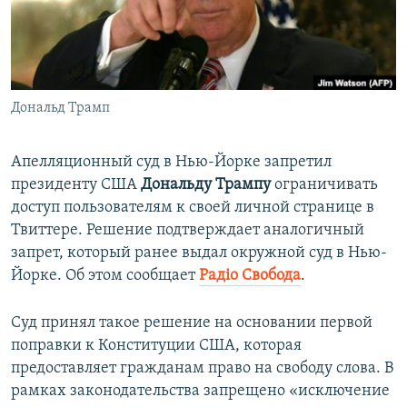
ПРИСОЕДИНЯЙТЕСЬ!
ПОБЕДИТЕЛЕЙ НЕ СУДЯТ?
КРЫМ.НЕПОКОРЕННЫЙ
ELIFBE
Дональд Трамп
УКРАИНСКАЯ ПРОБЛЕМА КРЫМА
Все сайты RFE/RL
Апелляционный суд в Нью-Йорке запретил
президенту США
Дональду Трампу
ограничивать
доступ пользователям к своей личной странице в
Твиттере. Решение подтверждает аналогичный
запрет, который ранее выдал окружной суд в Нью-
Йорке. Об этом сообщает
Радіо Свобода
.
Суд принял такое решение на основании первой
поправки к Конституции США, которая
предоставляет гражданам право на свободу слова. В
рамках законодательства запрещено «исключение