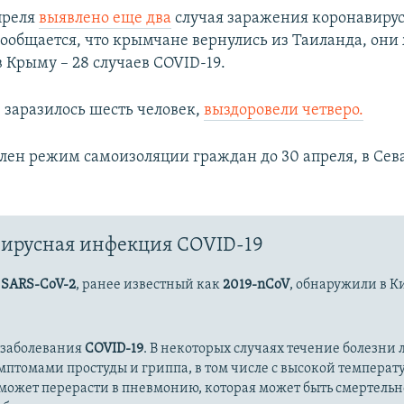
преля
выявлено еще два
случая заражения коронавиру
ообщается, что крымчане вернулись из Таиланда, они
в Крыму – 28 случаев COVID-19.
е заразилось шесть человек,
выздоровели четверо.
лен режим самоизоляции граждан до 30 апреля, в Сев
ирусная инфекция COVID-19
с
SARS-CoV-2
, ранее известный как
2019-nCoV
, обнаружили в К
 заболевания
COVID-19
. В некоторых случаях течение болезни л
имптомами простуды и гриппа, в том числе с высокой температ
может перерасти в пневмонию, которая может быть смертельн