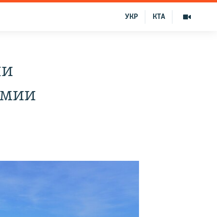
УКР
КТА
ли
емии