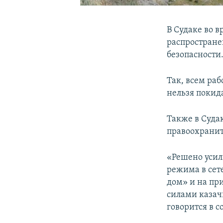
В Судаке во 
распростран
безопасности
Так, всем ра
нельзя покида
Также в Суда
правоохранит
«Решено усил
режима в сет
дом» и на пр
силами казач
говорится в 