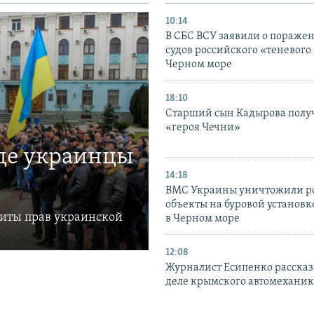
10:14
В СБС ВСУ заявили о пораже
судов российского «теневого 
Черном море
18:10
Старший сын Кадырова полу
«героя Чечни»
где украинцы
14:18
ВМС Украины уничтожили р
объекты на буровой установ
щиты прав украинской
в Черном море
12:08
Журналист Есипенко рассказ
деле крымского автомехани