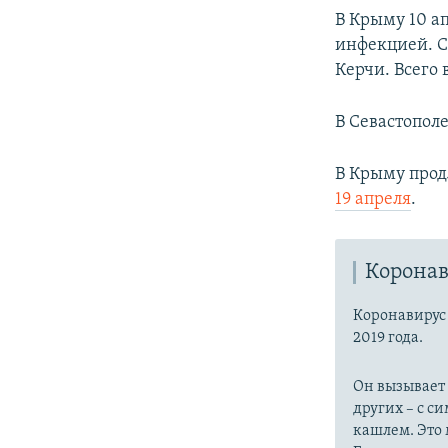
В Крыму 10 а
инфекцией. С
Керчи. Всего 
В Севастопол
В Крыму прод
19 апреля
.
Коронав
Коронавиру
2019 года.
Он вызывает
других – с с
кашлем. Это 