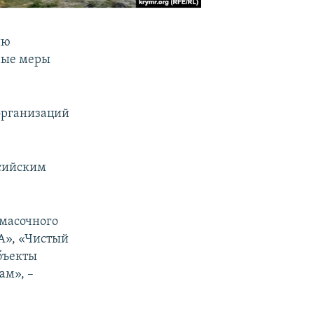
ию
ные меры
организаций
ссийским
 масочного
ВА», «Чистый
бъекты
ам», –