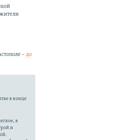
сной
 жители
астополе –
до
итае в конце
егкое, в
урой и
ой.