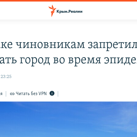
аке чиновникам запрети
ать город во время эпид
 23:25
ся
Читать без VPN