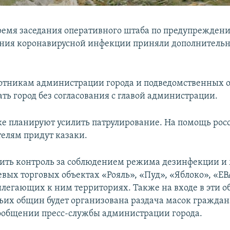
время заседания оперативного штаба по предупрежден
ения коронавирусной инфекции приняли дополнитель
.
ботникам администрации города и подведомственных 
ть город без согласования с главой администрации.
ке планируют усилить патрулирование. На помощь ро
елям придут казаки.
ить контроль за соблюдением режима дезинфекции и
евых торговых объектах «Рояль», «Пуд», «Яблоко», «Е
илегающих к ним территориях. Также на входе в эти о
ьих общин будет организована раздача масок граждан
сообщении пресс-службы администрации города.