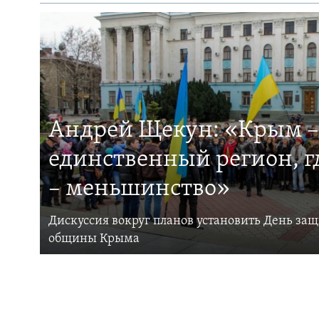
Андрей Щекун: «Крым –
единственный регион, 
– меньшинство»
Дискуссия вокруг планов установить День за
общины Крыма