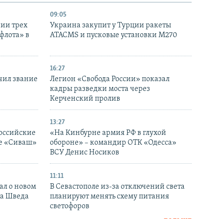
09:05
нии трех
Украина закупит у Турции ракеты
флота» в
ATACMS и пусковые установки M270
16:27
чил звание
Легион «Свобода России» показал
кадры разведки моста через
Керченский пролив
13:27
оссийские
«На Кинбурне армия РФ в глухой
ке «Сиваш»
обороне» – командир ОТК «Одесса»
ВСУ Денис Носиков
11:11
ал о новом
В Севастополе из-за отключений света
ка Шведа
планируют менять схему питания
светофоров