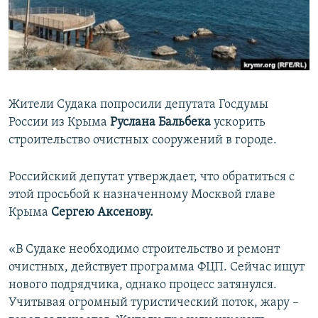
ПРИСОЕДИНЯЙТЕСЬ!
ПОБЕДИТЕЛЕЙ НЕ СУДЯТ?
КРЫМ.НЕПОКОРЕННЫЙ
ELIFBE
УКРАИНСКАЯ ПРОБЛЕМА КРЫМА
Жители Судака попросили депутата Госдумы
Все сайты RFE/RL
России из Крыма
Руслана Бальбека
ускорить
строительство очистных сооружений в городе.
Российский депутат утверждает, что обратиться с
этой просьбой к назначенному Москвой главе
Крыма
Сергею Аксенову.
«В Судаке необходимо строительство и ремонт
очистных, действует программа ФЦП. Сейчас ищут
нового подрядчика, однако процесс затянулся.
Учитывая огромный туристический поток, жару –