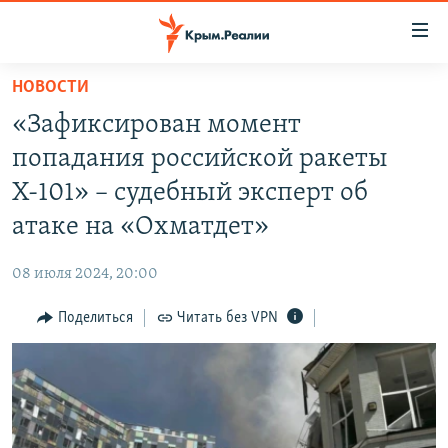
Доступность
ссылки
Вернуться
НОВОСТИ
к
НОВОСТИ
«Зафиксирован момент
основному
СПЕЦПРОЕКТЫ
содержанию
попадания российской ракеты
ВОДА
Вернутся
ГРУЗ 200
Х-101» – судебный эксперт об
к
ИСТОРИЯ
КАРТА ВОЕННЫХ ОБЪЕКТОВ КРЫМА
атаке на «Охматдет»
главной
ЕЩЕ
11 ЛЕТ ОККУПАЦИИ КРЫМА. 11 ИСТОРИЙ СОПРОТИВЛЕНИЯ
навигации
08 июля 2024, 20:00
Вернутся
РАДІО СВОБОДА
ИНТЕРАКТИВ
к
Поделиться
Читать без VPN
КАК ОБОЙТИ БЛОКИРОВКУ
ИНФОГРАФИКА
поиску
ТЕЛЕПРОЕКТ КРЫМ.РЕАЛИИ
Українською
СОВЕТЫ ПРАВОЗАЩИТНИКОВ
Qırımtatar
ПРОПАВШИЕ БЕЗ ВЕСТИ