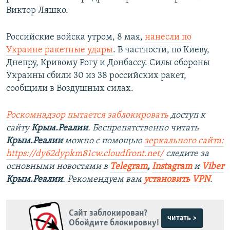
Виктор Ляшко.
Российские войска утром, 8 мая,
нанесли по
Украине ракетные удары
. В частности, по Киеву,
Днепру, Кривому Рогу и Донбассу. Силы обороны
Украины сбили 30 из 38 российских ракет,
сообщили в Воздушных силах.
Роскомнадзор пытается заблокировать
доступ к
сайту
Крым.Реалии
. Беспрепятственно читать
Крым.Реалии
можно с помощью
зеркального сайта:
https://dy62dypkm81cw.cloudfront.net/
следите за
основными новостями в
Telegram
,
Instagram
и
Viber
Крым.Реалии
. Рекомендуем вам
установить VPN
.
Сайт заблокирован?
читать >
Обойдите блокировку!