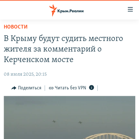
Доступность
ссылки
Вернуться
НОВОСТИ
к
НОВОСТИ
В Крыму будут судить местного
основному
СПЕЦПРОЕКТЫ
содержанию
жителя за комментарий о
ВОДА
Вернутся
ГРУЗ 200
Керченском мосте
к
ИСТОРИЯ
КАРТА ВОЕННЫХ ОБЪЕКТОВ КРЫМА
главной
08 июля 2025, 20:15
ЕЩЕ
11 ЛЕТ ОККУПАЦИИ КРЫМА. 11 ИСТОРИЙ СОПРОТИВЛЕНИЯ
навигации
Вернутся
Поделиться
Читать без VPN
РАДІО СВОБОДА
ИНТЕРАКТИВ
к
КАК ОБОЙТИ БЛОКИРОВКУ
ИНФОГРАФИКА
поиску
ТЕЛЕПРОЕКТ КРЫМ.РЕАЛИИ
Українською
СОВЕТЫ ПРАВОЗАЩИТНИКОВ
Qırımtatar
ПРОПАВШИЕ БЕЗ ВЕСТИ