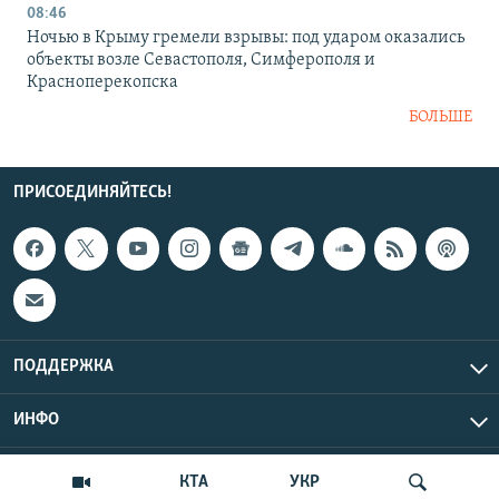
08:46
Ночью в Крыму гремели взрывы: под ударом оказались
объекты возле Севастополя, Симферополя и
Красноперекопска
БОЛЬШЕ
ПРИСОЕДИНЯЙТЕСЬ!
ПОДДЕРЖКА
ИНФО
UTC+3
Copyright Крым.Реалии, 2026 | Все права защищены.
КТА
УКР