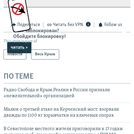
сайта: https://d18fauf7tqvvup.cloudfront.net/
Telegram
Instagram
Viber
Поделиться
Читать без VPN
Follow us
установить VPN
.
Сайт заблокирован?
Обойдите блокировку!
This item is part of
читать >
Новости
Весь Крым
ПО ТЕМЕ
Радио Свобода и Крым.Реалии в России признали
«нежелательной» организацией
Малюк о третьей атаке на Керченский мост: взорвали
дважды по 1100 кг взрывчатки на ключевых опорах
В Севастополе местного жителя приговорили к 17 годам