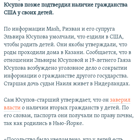
Юсупов позже подтвердил наличие гражданства
ПРИСОЕДИНЯЙТЕСЬ!
ПОБЕДИТЕЛЕЙ НЕ СУДЯТ?
США у своих детей.
КРЫМ.НЕПОКОРЕННЫЙ
ELIFBE
По информации Mash, Ризван и его супруга
Эльвира Юсупова умолчали, что ездили в США,
УКРАИНСКАЯ ПРОБЛЕМА КРЫМА
чтобы родить детей. Они якобы утверждали, что
Все сайты RFE/RL
роды проходили дома в Казани. Сообщается, что в
отношении Эльвиры Юсуповой и 19-летнего Гаяза
Юсупова возбуждено уголовное дело о сокрытии
информации о гражданстве другого государства.
Старшая дочь судьи Наиля живет в Нидерландах.
Сам Юсупов-старший утверждает, что он
заверил
власти
о наличии вторых гражданств у детей. По
его словам, паспорта они получали по праву почвы,
так как родились в Нью-Йорке.
«Посольство было уведомлено, что у детей есть