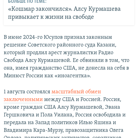
БОЛЬШЕ ПО ТЕМЕ:
«Кошмар закончился». Алсу Курмашева
привыкает к жизни на свободе
В июне 2024-го Юсупов признал законным
решение Советского районного суда Казани,
который продлил арест журналистки Радио
Свобода Алсу Курмашевой. Ее обвиняли в том, что
она, имея гражданство США, не донесла на себя в
Минюст России как «иноагентка».
1 августа состоялся
масштабный обмен
заключенными
между США и Россией. Россия,
кроме граждан США Алсу Курмашевой, Эвана
Гершковича и Пола Уилана, Россия освободила и
передала на Запад политиков Илью Яшина и
Владимира Кара-Мурзу, правозащитника Олега