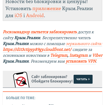
Новости без блокировки и цензуры!
Установить
приложение
Крым.Реалии
для
iOS
і
Android
.
Роскомнадзор пытается заблокировать
доступ к
сайту
Крым.Реалии
. Беспрепятственно читать
Крым.Реалии
можно с помощью
зеркального сайта:
https://d1t3ctipyp89gy.cloudfront.net/
следите за
основными новостями в
Telegram
,
Instagram
и
Viber
Крым.Реалии
. Рекомендуем вам
установить VPN
.
Сайт заблокирован?
читать >
Обойдите блокировку!
БОЛЬШЕ ПО ТЕМЕ: