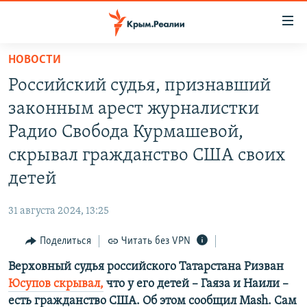
Доступность
ссылки
Вернуться
НОВОСТИ
к
НОВОСТИ
Российский судья, признавший
основному
СПЕЦПРОЕКТЫ
содержанию
законным арест журналистки
ВОДА
Вернутся
ГРУЗ 200
Радио Свобода Курмашевой,
к
ИСТОРИЯ
КАРТА ВОЕННЫХ ОБЪЕКТОВ КРЫМА
скрывал гражданство США своих
главной
ЕЩЕ
11 ЛЕТ ОККУПАЦИИ КРЫМА. 11 ИСТОРИЙ СОПРОТИВЛЕНИЯ
навигации
детей
Вернутся
РАДІО СВОБОДА
ИНТЕРАКТИВ
к
31 августа 2024, 13:25
КАК ОБОЙТИ БЛОКИРОВКУ
ИНФОГРАФИКА
поиску
Поделиться
Читать без VPN
ТЕЛЕПРОЕКТ КРЫМ.РЕАЛИИ
Українською
Верховный судья российского Татарстана Ризван
СОВЕТЫ ПРАВОЗАЩИТНИКОВ
Qırımtatar
Юсупов скрывал,
что у его детей – Гаяза и Наили –
ПРОПАВШИЕ БЕЗ ВЕСТИ
есть гражданство США. Об этом сообщил Mash. Сам