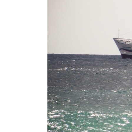
ПОБЕДИТЕЛЕЙ НЕ СУДЯТ?
КРЫМ.НЕПОКОРЕННЫЙ
ELIFBE
УКРАИНСКАЯ ПРОБЛЕМА КРЫМА