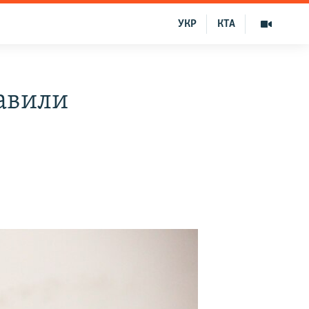
УКР
КТА
авили