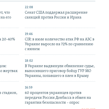
22:08
т, что
Сенат США поддержал расширение
на его
санкций против России и Ирана
19:46
а 20-40%
CIR: в июле количество атак РФ на АЗС в
Украине выросло на 72% по сравнению
с июнем
18:02
дом:
В Украине выдвинули обвинение судье,
 о жертвах
выносившего приговор бойцу ГУР МО
Украины, попавшего в плен в Крыму
16:59
н стадион,
60 процентов украинцев против
передачи России Донбасса в обмен на
гарантии безопасности – опрос