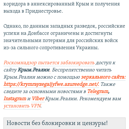
коридора в аннексированный Крым и получения
выхода в Приднестровье.
Однако, по данным западных разведок, российские
успехи на Донбассе ограничены и достигнуты
значительными потерями для российских войск
из-за сильного сопротивления Украины.
Роскомнадзор пытается заблокировать
доступ к
сайту
Крым.Реалии
.
Беспрепятственно читать
Крым.Реалии можно с помощью
з
еркального сайта:
https://krymrayzegaijyfwe.azureedge.net/.
Также
следите за основными новостями в
Telegram
,
Instagram
и
Viber
Крым.Реалии. Рекомендуем вам
установить VPN
.
Новости без блокировки и цензуры!