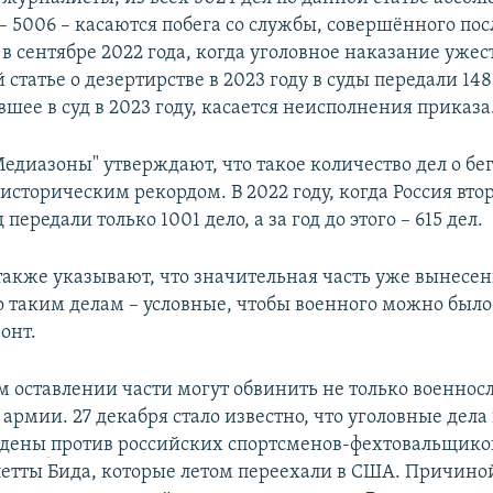
– 5006 – касаются побега со службы, совершённого пос
в сентябре 2022 года, когда уголовное наказание ужес
 статье о дезертирстве в 2023 году в суды передали 148
вшее в суд в 2023 году, касается неисполнения приказа
едиазоны" утверждают, что такое количество дел о бег
историческим рекордом. В 2022 году, когда Россия втор
 передали только 1001 дело, а за год до этого – 615 дел.
акже указывают, что значительная часть уже вынесе
о таким делам – условные, чтобы военного можно было
онт.
м оставлении части могут обвинить не только военно
рмии. 27 декабря стало известно, что уголовные дела 
ждены
против российских спортсменов-фехтовальщиков
летты Бида, которые летом переехали в США. Причино