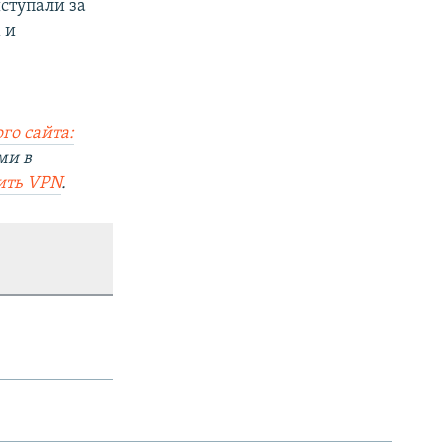
ыступали за
 и
го сайта:
ми в
ить VPN
.