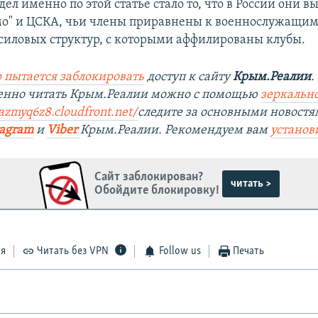
ел именно по этой статье стало то, что в России они в
о" и ЦСКА, чьи члены приравнены к военнослужащим
силовых структур, с которыми аффилированы клубы.
 пытается заблокировать
доступ к сайту
Крым.Реалии
.
венно читать Крым.Реалии можно с помощью
зеркально
zazmyq6z8.cloudfront.net/
следите за основными новостя
tagram
и
Viber
Крым.Реалии. Рекомендуем вам
установ
Сайт заблокирован?
читать >
Обойдите блокировку!
ся
Читать без VPN
Follow us
Печать