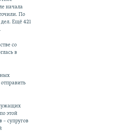
ле начала
точили. По
 дел. Ещё 421
.
стве со
глась в
нных
 отправить
служащих
по этой
 – супругов
й