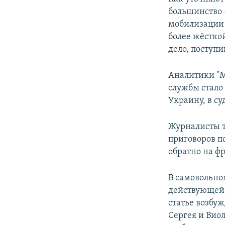
ПОБЕДИТЕЛЕЙ НЕ СУДЯТ?
большинство 
КРЫМ.НЕПОКОРЕННЫЙ
мобилизации 
более жёсткой
ELIFBE
дело, поступи
УКРАИНСКАЯ ПРОБЛЕМА КРЫМА
Аналитики "М
службы стало 
Украину, в суд
Журналисты т
приговоров п
обратно на фр
В самовольно
действующей а
статье возбу
Сергея и Вио