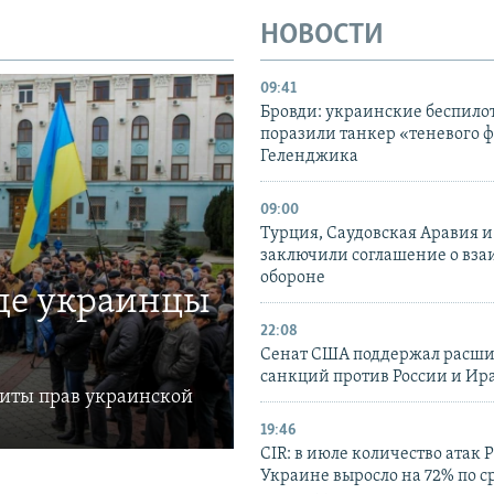
НОВОСТИ
09:41
Бровди: украинские беспил
поразили танкер «теневого ф
Геленджика
09:00
Турция, Саудовская Аравия 
заключили соглашение о вз
обороне
где украинцы
22:08
Сенат США поддержал расш
санкций против России и Ир
щиты прав украинской
19:46
CIR: в июле количество атак 
Украине выросло на 72% по 