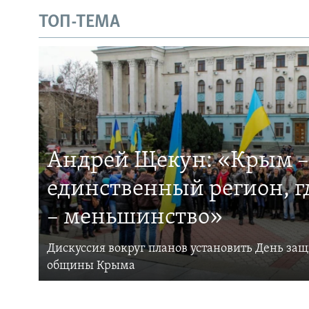
ТОП-ТЕМА
Андрей Щекун: «Крым –
единственный регион, 
– меньшинство»
Дискуссия вокруг планов установить День за
общины Крыма