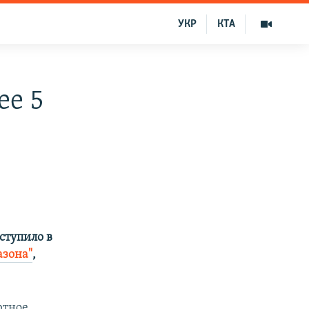
УКР
КТА
ее 5
ступило в
азона"
,
ютное