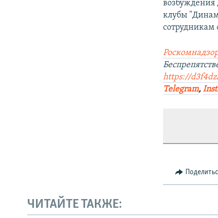
возбуждения д
клубы "Динам
сотрудникам 
Роскомнадзор
Беспрепятст
https://d3f4d
Telegram
,
Ins
Поделить
ЧИТАЙТЕ ТАКЖЕ: