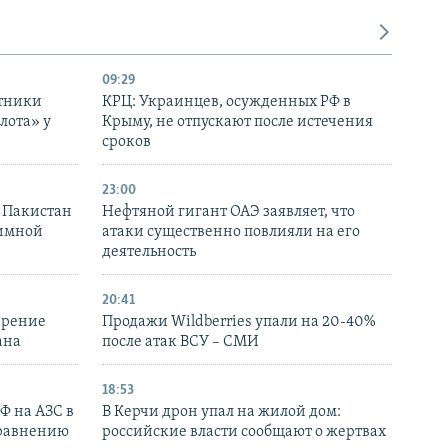
09:29
отники
КРЦ: Украинцев, осужденных РФ в
лота» у
Крыму, не отпускают после истечения
сроков
23:00
и Пакистан
Нефтяной гигант ОАЭ заявляет, что
аимной
атаки существенно повлияли на его
деятельность
20:41
ирение
Продажи Wildberries упали на 20-40%
ана
после атак ВСУ – СМИ
18:53
РФ на АЗС в
В Керчи дрон упал на жилой дом:
сравнению
российские власти сообщают о жертвах