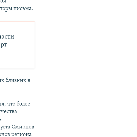
кой
вторы письма.
ласти
ерт
х близких в
л, что более
ичества
ь
густа Смирнов
онов региона