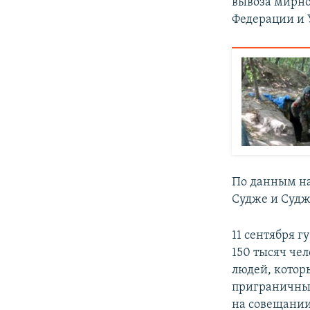
вывоза мирно
Федерации и 
По данным на
Судже и Судж
11 сентября г
150 тысяч че
людей, котор
приграничные
на совещании