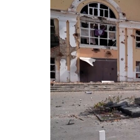
ПОБЕДИТЕЛЕЙ НЕ СУДЯТ?
КРЫМ.НЕПОКОРЕННЫЙ
ELIFBE
УКРАИНСКАЯ ПРОБЛЕМА КРЫМА