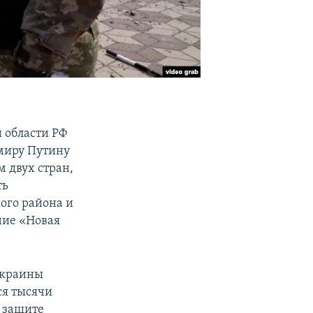
 области РФ
имиру Путину
 двух стран,
ть
ого района и
ние «Новая
Украины
ся тысячи
о защите