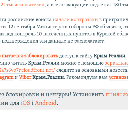
121 тысячи жителей
, а всего эвакуации подлежат 180 ты
дни российские войска
начали контратаки
в приграни
сти. 12 сентября Министерство обороны РФ объявило, ч
и под контроль 10 населенных пунктов в Курской обла
 подтверждения эти данные не располагают.
 пытается заблокировать
доступ к сайту
Крым.Реалии
.
енно читать
Крым.Реалии
можно с помощью
зеркально
a7s6vb7r.cloudfront.net/
следите за основными новостя
tagram
и
Viber
Крым.Реалии
. Рекомендуем вам
установ
ез блокировки и цензуры! Установить
прилож
лии для
iOS
і
Android
.