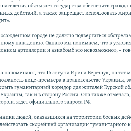
 населения обязывает государства обеспечить гражда
енных действий, а также запрещает использовать мир
ит».
 осажденном городе не должно подвергаться обстрела
нному нападению. Однако мы понимаем, что в услови
нением артиллерии и авиабомб это невозможно», – гов
а напоминают, что 15 августа Ирина Верещук, на тот 
олжность вице-премьера в правительстве Украины, за
ткрыть гуманитарный коридор для жителей Курской об
 Украины, так и в сторону России. Она также отмечала,
торона ждет официального запроса РФ.
нники людей, оказавшихся на территории боевых дей
одействовать скорейшей организации гуманитарного к