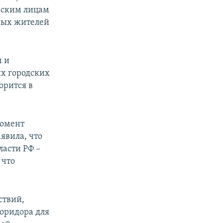
нским лицам
ных жителей
м и
ях городских
орится в
момент
явила, что
ласти РФ –
 что
ствий,
оридора для