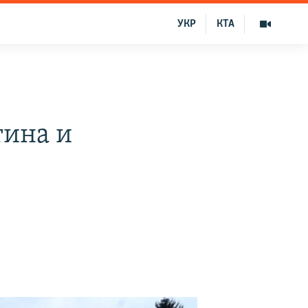
УКР
КТА
тина и