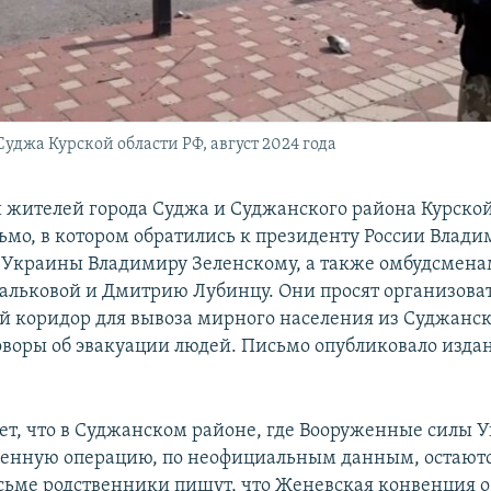
уджа Курской области РФ, август 2024 года
 жителей города Суджа и Суджанского района Курской
ьмо, в котором обратились к президенту России Влад
 Украины Владимиру Зеленскому, а также омбудсменам
альковой и Дмитрию Лубинцу. Они просят организова
 коридор для вывоза мирного населения из Суджанск
оворы об эвакуации людей. Письмо опубликовало изда
ает, что в Суджанском районе, где Вооруженные силы 
енную операцию, по неофициальным данным, остают
исьме родственники пишут, что Женевская конвенция 