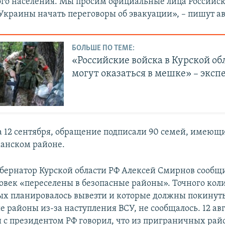
го населения. Мы просим официальные лица Российс
Украины начать переговоры об эвакуации», – пишут а
БОЛЬШЕ ПО ТЕМЕ:
«Российские войска в Курской об
могут оказаться в мешке» – эксп
 12 сентября, обращение подписали 90 семей, имеющи
анском районе.
убернатор Курской области РФ Алексей Смирнов сообщи
ловек «переселены в безопасные районы». Точного кол
ых планировалось вывезти и которые должны покинут
 районы из-за наступления ВСУ, не сообщалось. 12 ав
 с президентом РФ говорил, что из приграничных рай