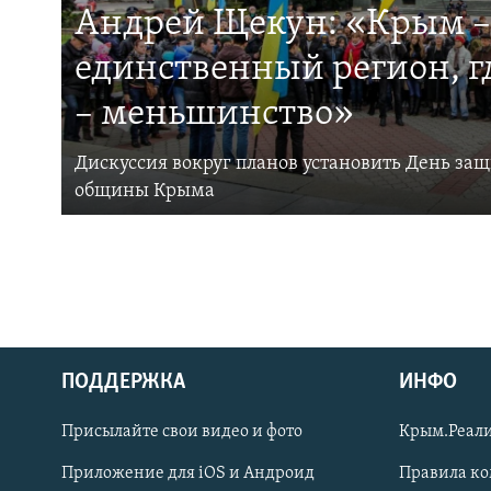
Андрей Щекун: «Крым –
единственный регион, 
– меньшинство»
Дискуссия вокруг планов установить День за
общины Крыма
ПОДДЕРЖКА
ИНФО
Українською
Присылайте свои видео и фото
Крым.Реали
Qırımtatar
Приложение для iOS и Андроид
Правила к