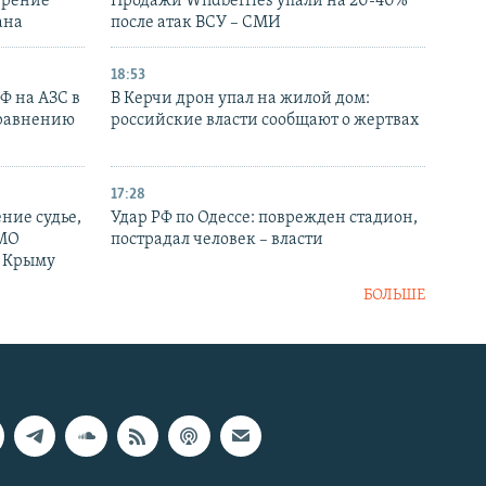
ирение
Продажи Wildberries упали на 20-40%
ана
после атак ВСУ – СМИ
18:53
РФ на АЗС в
В Керчи дрон упал на жилой дом:
сравнению
российские власти сообщают о жертвах
17:28
ние судье,
Удар РФ по Одессе: поврежден стадион,
 МО
пострадал человек – власти
в Крыму
БОЛЬШЕ