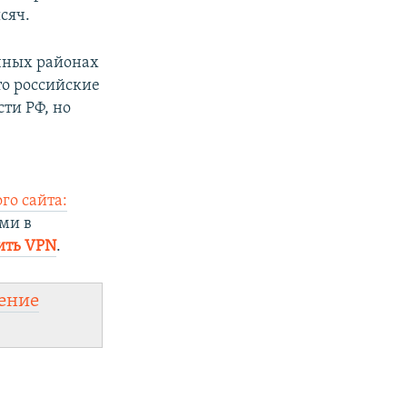
сяч.
чных районах
то российские
сти РФ, но
го сайта:
ми в
ить VPN
.
ение