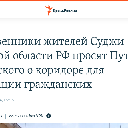
венники жителей Суджи
ой области РФ просят Пу
ского о коридоре для
ации гражданских
, 18:58
ся
Читать без VPN