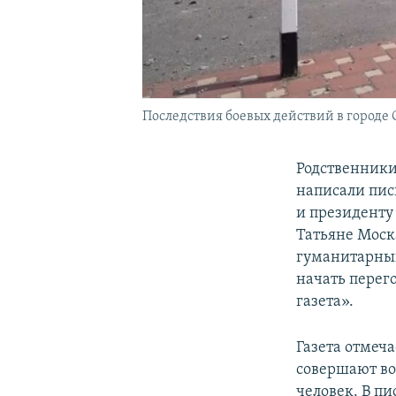
Последствия боевых действий в городе С
Родственники
написали пис
и президенту
Татьяне Моск
гуманитарный
начать перег
газета».
Газета отмеч
совершают во
человек. В п