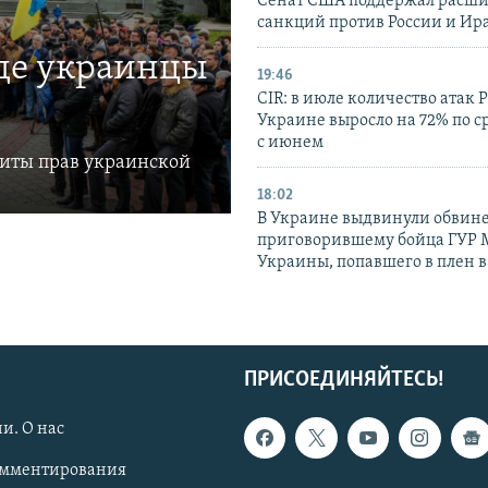
Сенат США поддержал расш
санкций против России и Ир
где украинцы
19:46
CIR: в июле количество атак 
Украине выросло на 72% по 
с июнем
щиты прав украинской
18:02
В Украине выдвинули обвине
приговорившему бойца ГУР
Украины, попавшего в плен 
ПРИСОЕДИНЯЙТЕСЬ!
и. О нас
омментирования