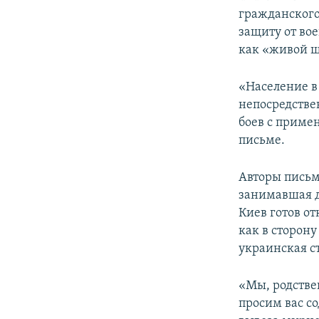
гражданского
защиту от во
как «живой щ
«Население в
непосредстве
боев с приме
письме.
Авторы письм
занимавшая д
Киев готов о
как в сторону
украинская с
«Мы, родстве
просим вас с