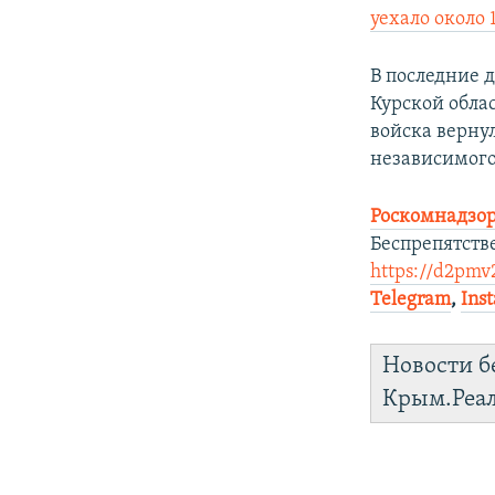
уехало около 
В последние 
Курской обла
войска вернул
независимого
Роскомнадзор
Беспрепятств
https://d2pmv2
Telegram
,
Ins
Новости б
Крым.Реа