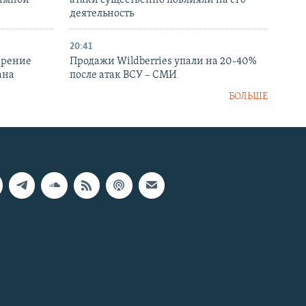
аимной
атаки существенно повлияли на его
деятельность
20:41
ирение
Продажи Wildberries упали на 20-40%
ана
после атак ВСУ – СМИ
БОЛЬШЕ