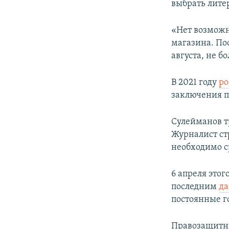
выбрать литер
«Нет возможн
магазина. Пос
августа, не 
В 2021 году
ро
заключения п
Сулейманов т
Журналист ст
необходимо с
6 апреля этог
последним
да
постоянные г
Правозащитн