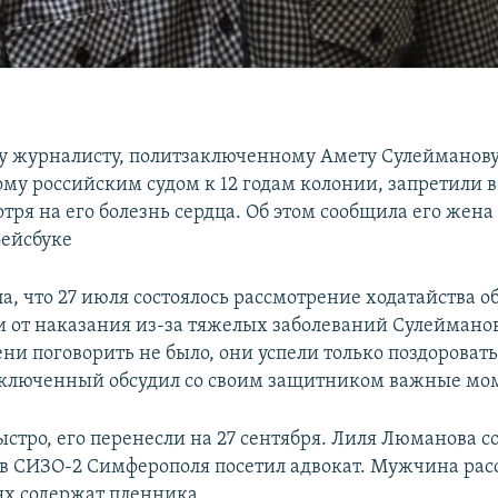
 журналисту, политзаключенному Амету Сулейманову
му российским судом к 12 годам колонии, запретили 
тря на его болезнь сердца. Об этом сообщила его жена
ейсбуке
а, что 27 июля состоялось рассмотрение ходатайства о
 от наказания из-за тяжелых заболеваний Сулейманов
ни поговорить не было, они успели только поздоровать
аключенный обсудил со своим защитником важные мо
ыстро, его перенесли на 27 сентября. Лиля Люманова с
в СИЗО-2 Симферополя посетил адвокат. Мужчина расс
ях содержат пленника.