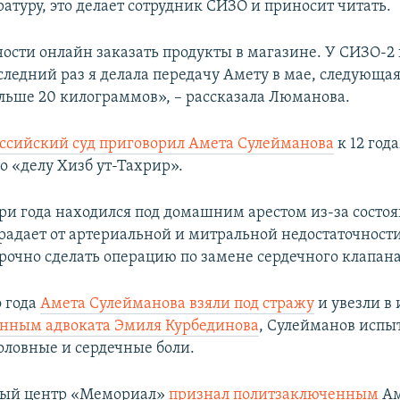
атуру, это делает сотрудник СИЗО и приносит читать.
ости онлайн заказать продукты в магазине. У СИЗО-2 
ледний раз я делала передачу Амету в мае, следующая
больше 20 килограммов», – рассказала Люманова.
ссийский суд приговорил Амета Сулейманова
к 12 год
о «делу Хизб ут-Тахрир».
ри года находился под домашним арестом из-за состоя
радает от артериальной и митральной недостаточности
рочно сделать операцию по замене сердечного клапана
о года
Амета Сулейманова взяли под стражу
и увезли в 
нным адвоката Эмиля Курбединова
, Сулейманов испы
оловные и сердечные боли.
ый центр
«Мемориал»
признал политзаключенным
Ам