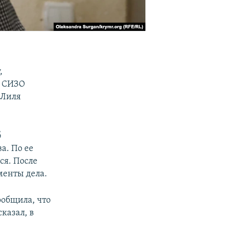
,
в СИЗО
 Лиля
б
а. По ее
ся. После
менты дела.
ообщила, что
казал, в