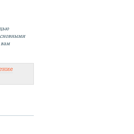
ощью
 основными
 вам
ение