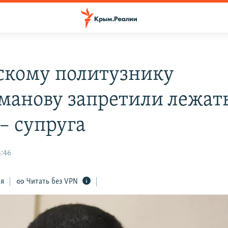
кому политузнику
манову запретили лежать
– супруга
4:46
ся
Читать без VPN