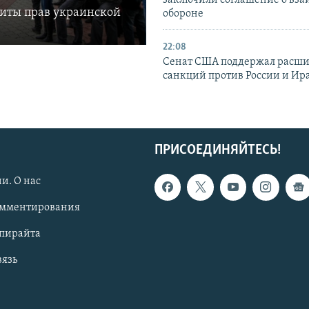
заключили соглашение о вз
щиты прав украинской
обороне
22:08
Сенат США поддержал расш
санкций против России и Ир
ПРИСОЕДИНЯЙТЕСЬ!
и. О нас
омментирования
опирайта
вязь