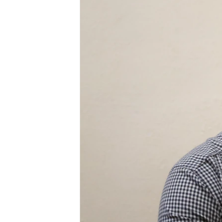
ПОБЕДИТЕЛЕЙ НЕ СУДЯТ?
КРЫМ.НЕПОКОРЕННЫЙ
ELIFBE
УКРАИНСКАЯ ПРОБЛЕМА КРЫМА