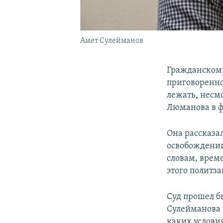
Амет Сулейманов
Гражданскому
приговоренно
лежать, несмо
Люманова в ф
Она рассказал
освобождении
словам, време
этого политз
Суд прошел б
Сулейманова 
каких услови