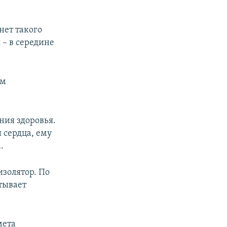
нет такого
 – в середине
ам
ния здоровья.
 сердца, ему
.
изолятор. По
тывает
ета