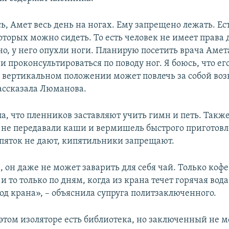
ь, Амет весь день на ногах. Ему запрещено лежать. Е
оторых можно сидеть. То есть человек не имеет права 
о, у него опухли ноги. Планирую посетить врача Амет
 проконсультироваться по поводу ног. Я боюсь, что ег
 вертикальном положении может повлечь за собой во
рассказала Люманова.
ла, что пленников заставляют учить гимн и петь. Такж
ы не передавали каши и вермишель быстрого приготовл
пяток не дают, кипятильники запрещают.
, он даже не может заварить для себя чай. Только кофе
 то только по дням, когда из крана течет горячая вода
од крана», – объяснила супруга политзаключенного.
 этом изоляторе есть библиотека, но заключенный не 