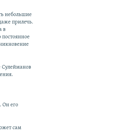
сть небольшие
даже прилечь.
а в
о постоянное
зникновение
е Сулейманов
ения.
. Он его
может сам