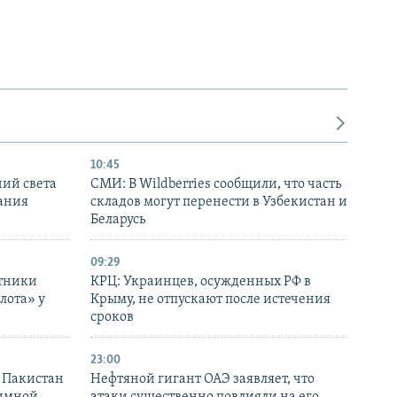
10:45
ний света
СМИ: В Wildberries сообщили, что часть
ания
складов могут перенести в Узбекистан и
Беларусь
09:29
отники
КРЦ: Украинцев, осужденных РФ в
лота» у
Крыму, не отпускают после истечения
сроков
23:00
и Пакистан
Нефтяной гигант ОАЭ заявляет, что