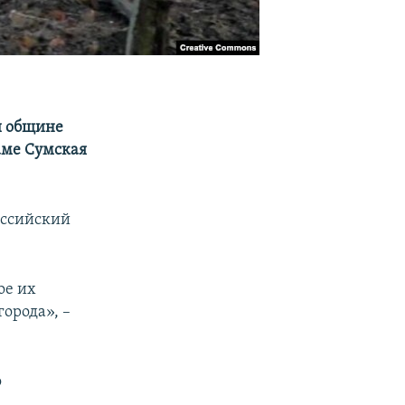
й общине
раме Сумская
оссийский
ое их
орода», –
о