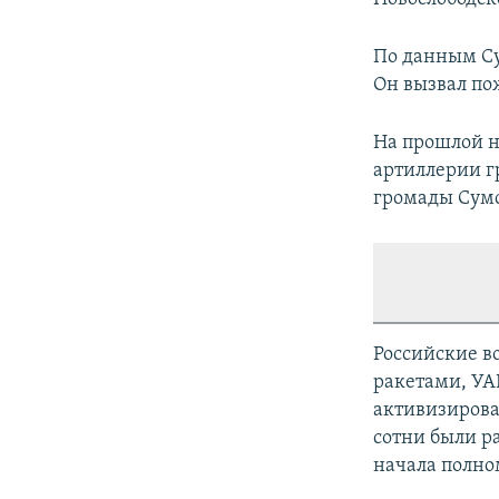
По данным Су
Он вызвал по
На прошлой н
артиллерии г
громады Сумс
Российские в
ракетами, УА
активизировал
сотни были ра
начала полно