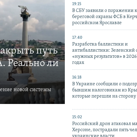
19:15
В СБУ заявили о поражении 
береговой охраны ФСБ в Керч
российском Ярославле
17:40
Разработка баллистики и
закрыть путь
антибаллистики: Зеленский
«нужных результатов» в 2026
. Реально ли
годах
16:18
В Украине сообщили о подоз
ление новой системы
бывшим налоговикам из Кры
которые перешли на сторону
15:02
Российский дрон атаковал м
Херсоне, пострадали пять чел
украинские власти