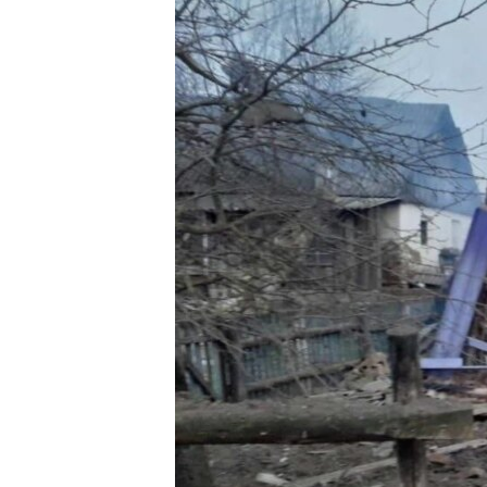
ПОБЕДИТЕЛЕЙ НЕ СУДЯТ?
КРЫМ.НЕПОКОРЕННЫЙ
ELIFBE
УКРАИНСКАЯ ПРОБЛЕМА КРЫМА