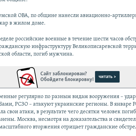
мской ОВА, по общине нанесли авиационно-артиллер
жар в жилом доме.
еделе российские военные в течение шести часов обст
ражданскую инфраструктуру Великописаревской терр
кой области, погиб мужчина.
Сайт заблокирован?
читать >
Обойдите блокировку!
оенные регулярно по разным видам вооружения – уд
Бами, РСЗО – атакуют украинские регионы. В январе Р
а свои атаки, в результате чего десятки человек поги
нены. Москва, несмотря на доказательства и свидетель
масштабного вторжения отрицает гражданские обстре