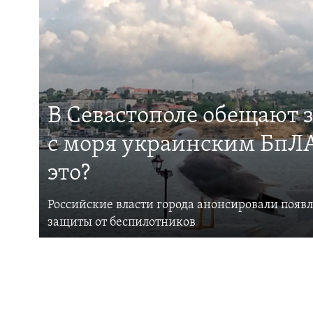
В Севастополе обещают 
с моря украинским БпЛА
это?
Российские власти города анонсировали появ
защиты от беспилотников