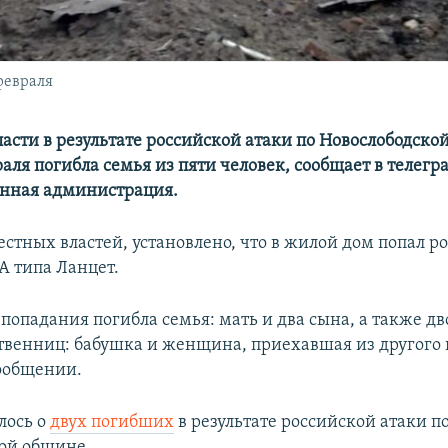
февраля
ласти в результате российской атаки по Новослободско
аля погибла семья из пяти человек, сообщает в телег
енная администрация.
стных властей, установлено, что в жилой дом попал р
 типа Ланцет.
 попадания погибла семья: мать и два сына, а также дв
твенниц: бабушка и женщина, приехавшая из другого г
сообщении.
лось о
двух погибших
в результате российской атаки п
ой общине.