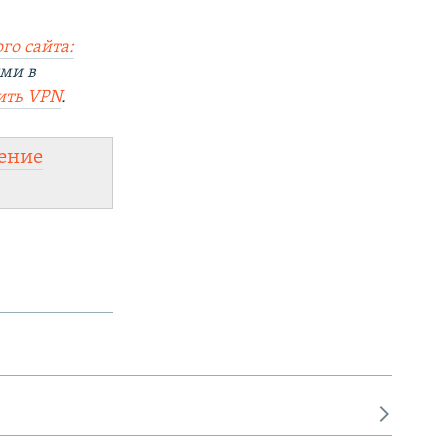
го сайта:
ями в
ить VPN
.
ение