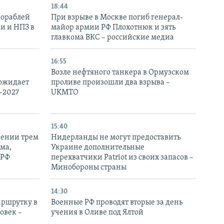
18:44
кораблей
При взрыве в Москве погиб генерал-
и и НПЗ в
майор армии РФ Плохотнюк и зять
главкома ВКС – российские медиа
16:55
Возле нефтяного танкера в Ормузском
 ожидает
проливе произошли два взрыва –
-2027
UKMTO
15:40
рении трем
Нидерланды не могут предоставить
ма,
Украине дополнительные
 РФ
перехватчики Patriot из своих запасов –
Минобороны страны
14:30
аршрутку в
Военные РФ проводят вторые за день
овек –
учения в Оливе под Ялтой