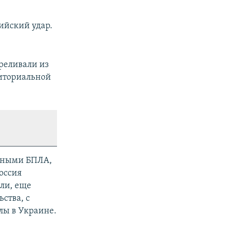
ийский удар.
реливали из
иториальной
арными БПЛА,
оссия
бли, еще
ства, с
лы в Украине.