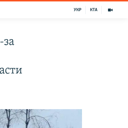
УКР
КТА
-за
ласти