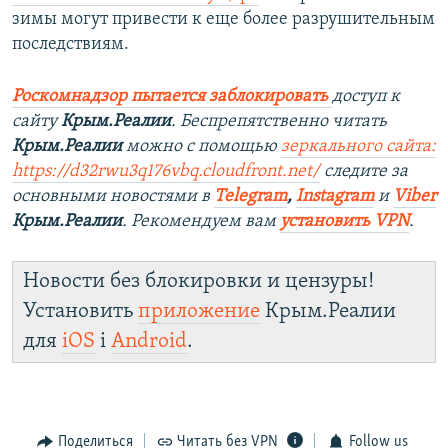
зимы могут привести к еще более разрушительным
последствиям.
Роскомнадзор пытается заблокировать
доступ к
сайту
Крым.Реалии
. Беспрепятственно читать
Крым.Реалии
можно с помощью
зеркального сайта:
https://d32rwu3q176vbq.cloudfront.net/
следите за
основными новостями в
Telegram
,
Instagram
и
Viber
Крым.Реалии
. Рекомендуем вам
установить VPN
.
Новости без блокировки и цензуры!
Установить
приложение
Крым.Реалии
для
iOS
і
Android
.
Поделиться
Читать без VPN
Follow us