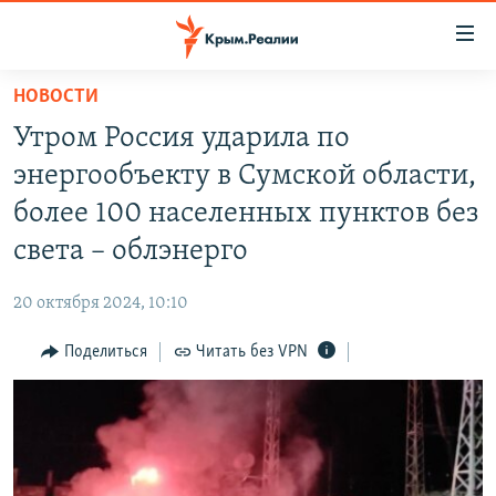
Доступность
ссылки
Вернуться
НОВОСТИ
к
НОВОСТИ
Утром Россия ударила по
основному
СПЕЦПРОЕКТЫ
содержанию
энергообъекту в Сумской области,
ВОДА
Вернутся
ГРУЗ 200
более 100 населенных пунктов без
к
ИСТОРИЯ
КАРТА ВОЕННЫХ ОБЪЕКТОВ КРЫМА
света – облэнерго
главной
ЕЩЕ
11 ЛЕТ ОККУПАЦИИ КРЫМА. 11 ИСТОРИЙ СОПРОТИВЛЕНИЯ
навигации
20 октября 2024, 10:10
Вернутся
РАДІО СВОБОДА
ИНТЕРАКТИВ
к
Поделиться
Читать без VPN
КАК ОБОЙТИ БЛОКИРОВКУ
ИНФОГРАФИКА
поиску
ТЕЛЕПРОЕКТ КРЫМ.РЕАЛИИ
Українською
СОВЕТЫ ПРАВОЗАЩИТНИКОВ
Qırımtatar
ПРОПАВШИЕ БЕЗ ВЕСТИ