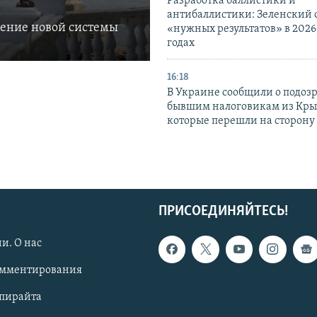
Разработка баллистики и
антибаллистики: Зеленский
ление новой системы
«нужных результатов» в 2026
годах
16:18
В Украине сообщили о подоз
бывшим налоговикам из Кры
которые перешли на сторону
ПРИСОЕДИНЯЙТЕСЬ!
и. О нас
омментирования
опирайта