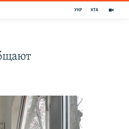
УКР
КТА
общают