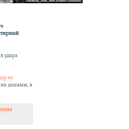
го
артирный
я удара
дар по
 их данным, в
ение