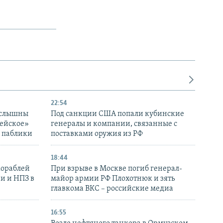
22:54
 слышны
Под санкции США попали кубинские
дейское»
генералы и компании, связанные с
– паблики
поставками оружия из РФ
18:44
кораблей
При взрыве в Москве погиб генерал-
и и НПЗ в
майор армии РФ Плохотнюк и зять
главкома ВКС – российские медиа
16:55