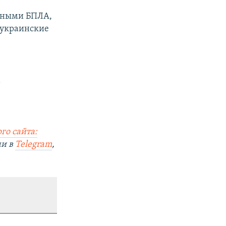
арными БПЛА,
 украинские
а
го сайта:
ми в
Telegram
,