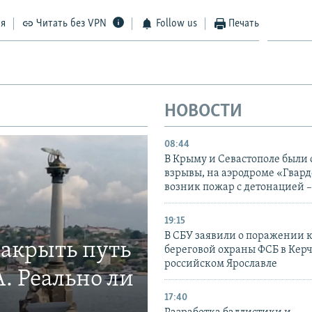
ся
Читать без VPN
Follow us
Печать
НОВОСТИ
08:44
В Крыму и Севастополе были
взрывы, на аэродроме «Гвар
возник пожар с детонацией 
19:15
В СБУ заявили о поражении 
закрыть путь
береговой охраны ФСБ в Керч
российском Ярославле
. Реально ли
17:40