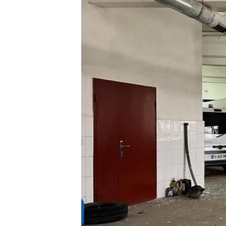
ПОБЕДИТЕЛЕЙ НЕ СУДЯТ?
КРЫМ.НЕПОКОРЕННЫЙ
ELIFBE
УКРАИНСКАЯ ПРОБЛЕМА КРЫМА