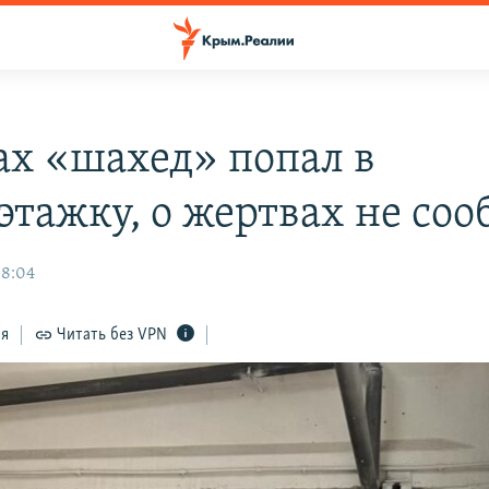
ах «шахед» попал в
этажку, о жертвах не со
08:04
ся
Читать без VPN