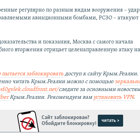
оенные регулярно по разным видам вооружения – уд
равляемыми авиационными бомбами, РСЗО – атакуют
доказательства и показания, Москва с самого начала
ного вторжения отрицает целенаправленную атаку н
.
 пытается заблокировать
доступ к сайту Крым.Реалии.
венно читать Крым.Реалии можно с помощью
зеркально
yd0gvlek.cloudfront.net/
следите за основными новостя
iber
Крым.Реалии. Рекомендуем вам
установить VPN
.
Сайт заблокирован?
читать >
Обойдите блокировку!