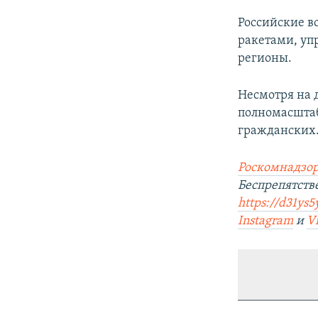
Российские в
ракетами, уп
регионы.
Несмотря на 
полномасштаб
гражданских
Роскомнадзор
Беспрепятст
https://d31ys5
Instagram
и
V