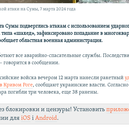
й атаки на Сумы, 7 марта 2024 года
та Сумы подверглись атакам с использованием ударно
 типа «шахед», зафиксировано попадание в многокв
ообщает областная военная администрация.
ботают все аварийно-спасательные службы. Последстви
– говорится в сообщении.
сийские войска вечером 12 марта нанесли ракетный
у
в Кривом Роге
, сообщают украинские власти. Согласно
ара погибли три человека, еще 38 ранены.
ез блокировки и цензуры! Установить
прилож
лии для
iOS
і
Android
.