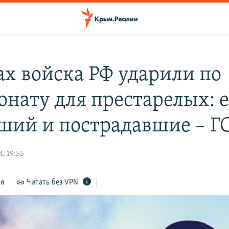
ах войска РФ ударили по
онату для престарелых: е
ший и пострадавшие – Г
, 19:55
ся
Читать без VPN