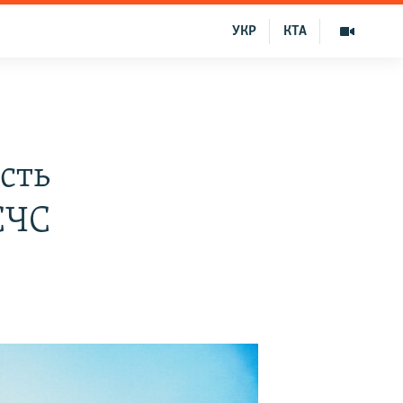
УКР
КТА
сть
СЧС