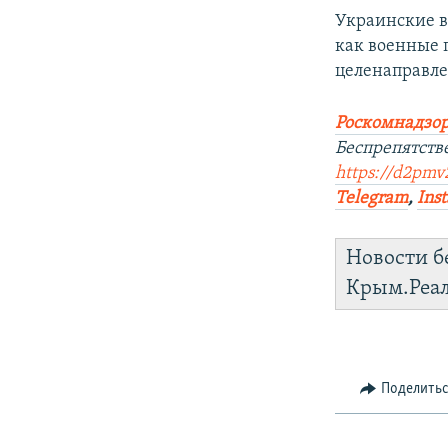
Украинские в
как военные 
целенаправле
Роскомнадзор
Беспрепятств
https://d2pmv2
Telegram
,
Ins
Новости б
Крым.Реа
Поделить