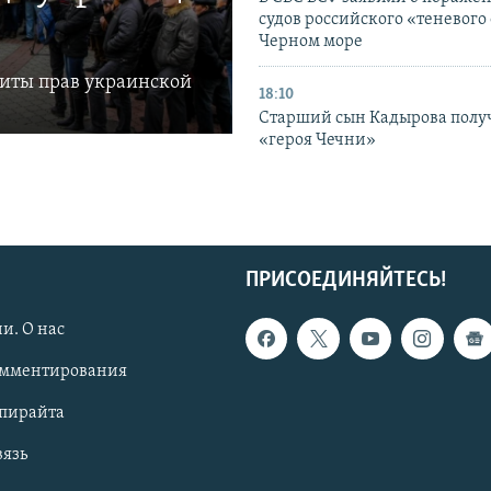
судов российского «теневого 
Черном море
щиты прав украинской
18:10
Старший сын Кадырова полу
«героя Чечни»
ПРИСОЕДИНЯЙТЕСЬ!
и. О нас
омментирования
опирайта
вязь