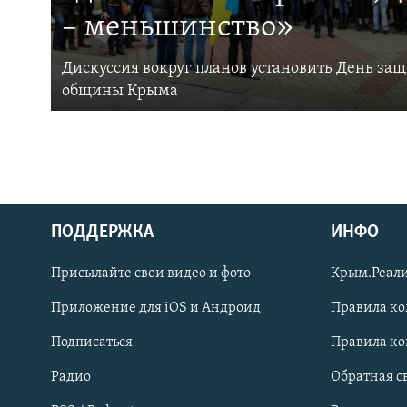
– меньшинство»
Дискуссия вокруг планов установить День за
общины Крыма
ПОДДЕРЖКА
ИНФО
Українською
Присылайте свои видео и фото
Крым.Реали
Qırımtatar
Приложение для iOS и Андроид
Правила к
Подписаться
Правила к
ПРИСОЕДИНЯЙТЕСЬ!
Радио
Обратная с