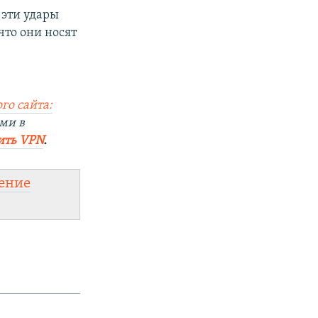
эти удары
что они носят
го сайта:
ми в
ить VPN
.
ение