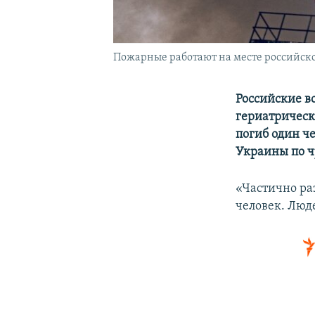
Пожарные работают на месте российског
Российские в
гериатрическо
погиб один ч
Украины по 
«Частично ра
человек. Люде