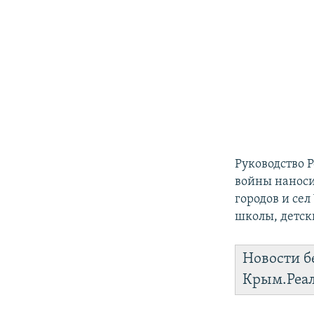
Руководство 
войны наноси
городов и се
школы, детск
Новости б
Крым.Реа