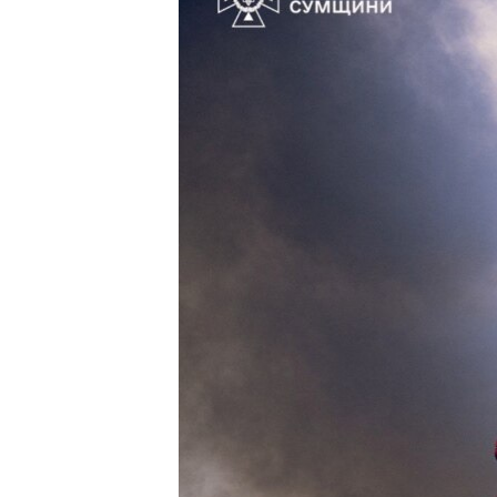
ПОБЕДИТЕЛЕЙ НЕ СУДЯТ?
КРЫМ.НЕПОКОРЕННЫЙ
ELIFBE
УКРАИНСКАЯ ПРОБЛЕМА КРЫМА