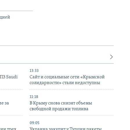
ацией
13:33
НПЗ Saudi
Сайт и социальные сети «Крымской
солидарности» стали недоступны
11:18
е за
В Крыму снова снизят объемы
свободной продажи топлива
09:05
нии трех
Украина закупит у Турции ракеты