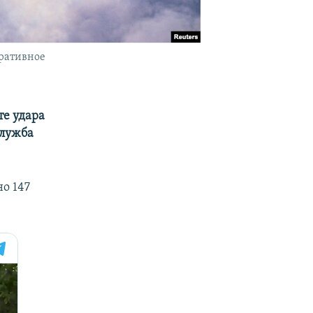
тративное
те удара
служба
о 147