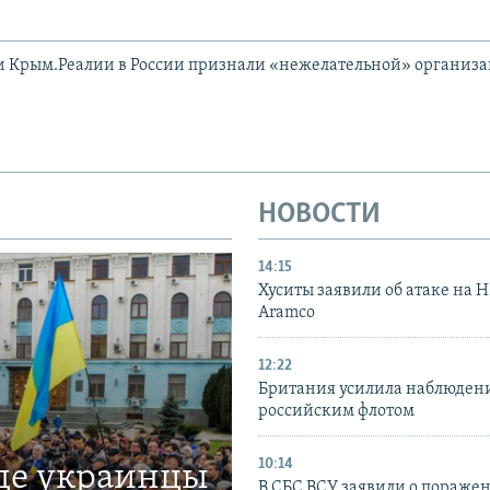
и Крым.Реалии в России признали «нежелательной» организ
НОВОСТИ
14:15
Хуситы заявили об атаке на 
Aramco
12:22
Британия усилила наблюдени
российским флотом
10:14
где украинцы
В СБС ВСУ заявили о пораже