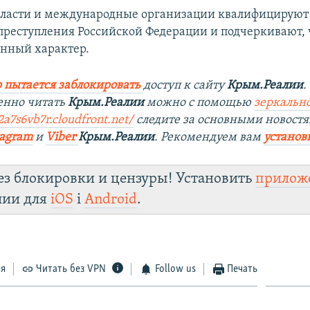
ласти и международные организации квалифицируют 
преступления Российской Федерации и подчеркивают, 
нный характер.
 пытается заблокировать
доступ к сайту
Крым.Реалии
.
енно читать
Крым.Реалии
можно с помощью
зеркально
a7s6vb7r.cloudfront.net/
следите за основными новостя
tagram
и
Viber
Крым.Реалии
. Рекомендуем вам
установ
ез блокировки и цензуры! Установить
прилож
лии для
iOS
і
Android
.
ся
Читать без VPN
Follow us
Печать