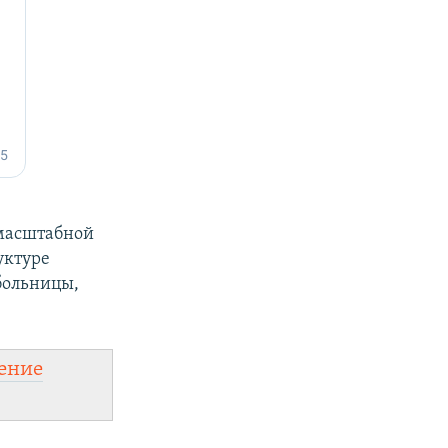
омасштабной
уктуре
больницы,
ение