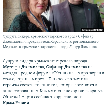
ПРИСОЕДИНЯЙТЕСЬ!
ПОБЕДИТЕЛЕЙ НЕ СУДЯТ?
КРЫМ.НЕПОКОРЕННЫЙ
ELIFBE
УКРАИНСКАЯ ПРОБЛЕМА КРЫМА
Все сайты RFE/RL
Супруга лидера крымскотатарского народа Сафинар
Джемилева и председатель Херсонского регионального
Меджлиса крымскотатарского народа Ленур Люманов
Супруга лидера крымскотатарского народа
Мустафы Джемилева
,
Сафинар Джемилева
на
международном форуме «Женщина – миротворец в
семье, стране, мире» в Геническе отметила
героизм соотечественников, которые остаются в
аннексированном Крыму и «не покорились врагу».
Об этом 1 марта сообщает корреспондент
Крым.Реалии
.