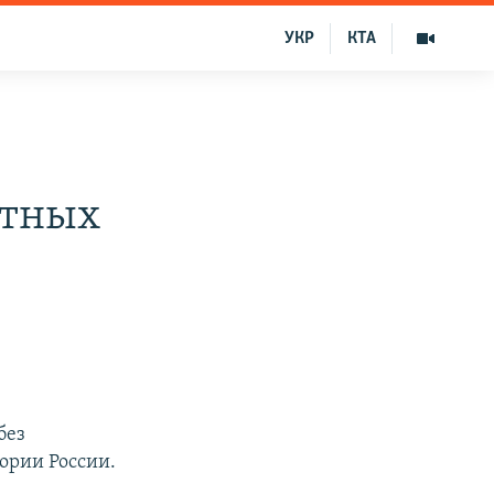
УКР
КТА
атных
без
ории России.