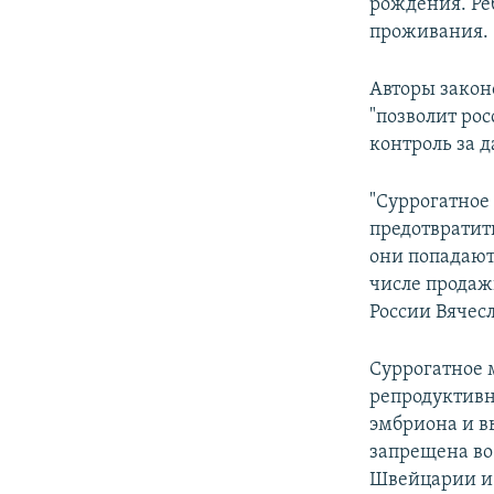
рождения. Реб
проживания.
Авторы закон
"позволит ро
контроль за 
"Суррогатное
предотвратит
они попадают
числе продаж
России Вячес
Суррогатное 
репродуктивн
эмбриона и в
запрещена во
Швейцарии и 