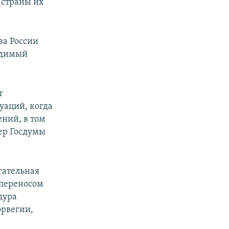
 страны их
ва России
одимый
т
уаций, когда
ений, в том
кер Госдумы
гательная
 переносом
дура
орвегии,