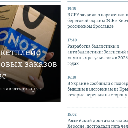
19:15
В СБУ заявили о поражении 
береговой охраны ФСБ в Керч
российском Ярославле
17:40
Разработка баллистики и
ркетплейс
антибаллистики: Зеленский
«нужных результатов» в 2026
овых заказов
годах
ве
16:18
В Украине сообщили о подоз
ставлять товары в
бывшим налоговикам из Кры
которые перешли на сторону
15:02
Российский дрон атаковал м
Херсоне, пострадали пять чел