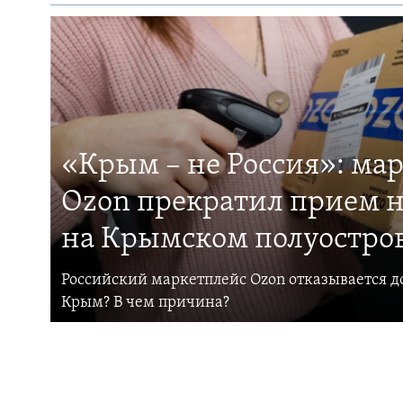
«Крым – не Россия»: ма
Ozon прекратил прием н
на Крымском полуостро
Российский маркетплейс Ozon отказывается до
Крым? В чем причина?