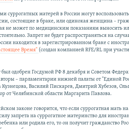
ами суррогатных матерей в России могут воспользовать
сии, состоящие в браке, или одинокая женщина – гра
рая не может по медицинским показаниям выносить ил
тоятельно. Запрет не будет распространяться на случа
ссии находится в зарегистрированном браке с иностр
астоящее Время"
​(создан компанией RFE/RL при участи
 был одобрен Госдумой РФ 8 декабря и Советом Федера
 авторы – парламентарии нижней палаты от "Единой Ро
а Кузнецова, Василий Пискарев, Дмитрий Хубезов, Оль
тор от Челябинской области Маргарита Павлова.
йском законе говорится, что если суррогатная мать на
 силу запрета на суррогатное материнство для иностра
ебенка или родила его, то он получит гражданство Рос