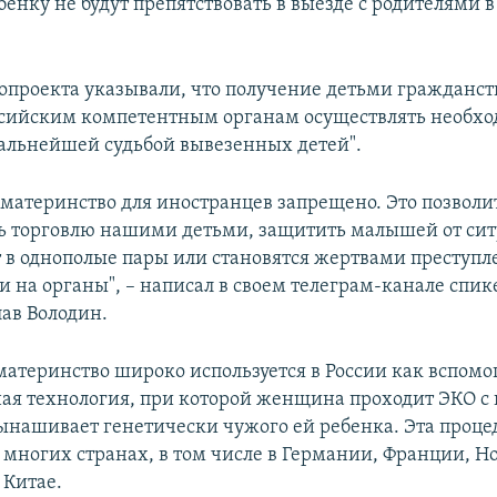
енку не будут препятствовать в выезде с родителями в
опроекта указывали, что получение детьми гражданст
ссийским компетентным органам осуществлять необх
дальнейшей судьбой вывезенных детей".
 материнство для иностранцев запрещено. Это позволи
ь торговлю нашими детьми, защитить малышей от сит
 в однополые пары или становятся жертвами преступл
и на органы", – написал в своем телеграм-канале спи
лав Володин.
материнство широко используется в России как вспомо
ая технология, при которой женщина проходит ЭКО с
ынашивает генетически чужого ей ребенка. Эта проце
 многих странах, в том числе в Германии, Франции, Н
Китае.