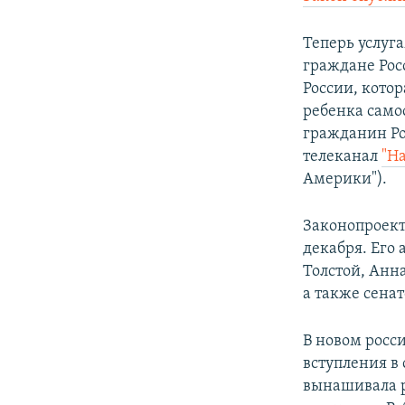
ПОБЕДИТЕЛЕЙ НЕ СУДЯТ?
КРЫМ.НЕПОКОРЕННЫЙ
Теперь услуг
граждане Рос
ELIFBE
России, кото
УКРАИНСКАЯ ПРОБЛЕМА КРЫМА
ребенка самос
гражданин Ро
телеканал
"Н
Америки"). ​
Законопроект
декабря. Его
Толстой, Анн
а также сена
В новом росси
вступления в
вынашивала р