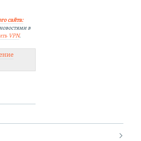
го сайта:
новостями в
ить
VPN
.
ение