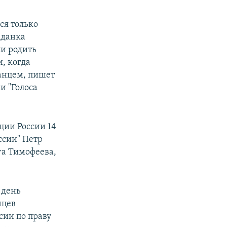
ся только
жданка
и родить
и, когда
анцем, пишет
и "Голоса
ции России 14
ссии" Петр
га Тимофеева,
 день
нцев
сии по праву