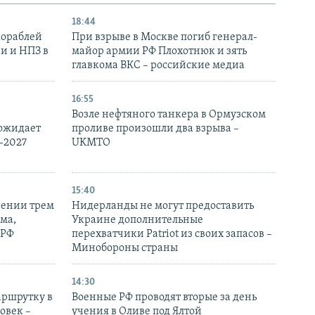
18:44
кораблей
При взрыве в Москве погиб генерал-
и и НПЗ в
майор армии РФ Плохотнюк и зять
главкома ВКС – российские медиа
16:55
Возле нефтяного танкера в Ормузском
 ожидает
проливе произошли два взрыва –
-2027
UKMTO
15:40
рении трем
Нидерланды не могут предоставить
ма,
Украине дополнительные
 РФ
перехватчики Patriot из своих запасов –
Минобороны страны
14:30
аршрутку в
Военные РФ проводят вторые за день
овек –
учения в Оливе под Ялтой