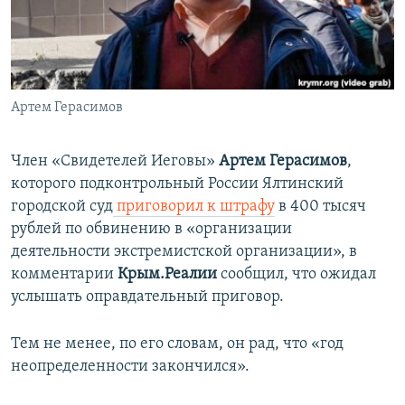
ПРИСОЕДИНЯЙТЕСЬ!
ПОБЕДИТЕЛЕЙ НЕ СУДЯТ?
КРЫМ.НЕПОКОРЕННЫЙ
ELIFBE
Артем Герасимов
УКРАИНСКАЯ ПРОБЛЕМА КРЫМА
Все сайты RFE/RL
Член «Свидетелей Иеговы»
Артем Герасимов
,
которого подконтрольный России Ялтинский
городской суд
приговорил к штрафу
в 400 тысяч
рублей по обвинению в «организации
деятельности экстремистской организации», в
комментарии
Крым.Реалии
сообщил, что ожидал
услышать оправдательный приговор.
Тем не менее, по его словам, он рад, что «год
неопределенности закончился».