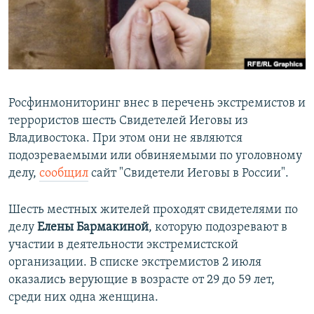
ПРИСОЕДИНЯЙТЕСЬ!
ПОБЕДИТЕЛЕЙ НЕ СУДЯТ?
КРЫМ.НЕПОКОРЕННЫЙ
ELIFBE
УКРАИНСКАЯ ПРОБЛЕМА КРЫМА
Росфинмониторинг внес в перечень экстремистов и
Все сайты RFE/RL
террористов шесть Свидетелей Иеговы из
Владивостока. При этом они не являются
подозреваемыми или обвиняемыми по уголовному
делу,
сообщил
сайт "Свидетели Иеговы в России".​
Шесть местных жителей проходят свидетелями по
делу
Елены Бармакиной
, которую подозревают в
участии в деятельности экстремистской
организации. В списке экстремистов 2 июля
оказались верующие в возрасте от 29 до 59 лет,
среди них одна женщина.