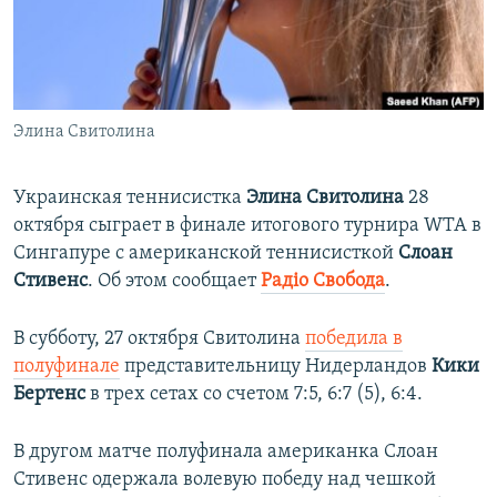
ПРИСОЕДИНЯЙТЕСЬ!
ПОБЕДИТЕЛЕЙ НЕ СУДЯТ?
КРЫМ.НЕПОКОРЕННЫЙ
ELIFBE
Элина Свитолина
УКРАИНСКАЯ ПРОБЛЕМА КРЫМА
Все сайты RFE/RL
Украинская теннисистка
Элина Свитолина
28
октября сыграет в финале итогового турнира WTA в
Сингапуре с американской теннисисткой
Слоан
Стивенс
. Об этом сообщает
Радiо Свобода
.
В субботу, 27 октября Свитолина
победила в
полуфинале
представительницу Нидерландов
Кики
Бертенс
в трех сетах со счетом 7:5, 6:7 (5), 6:4.
В другом матче полуфинала американка Слоан
Стивенс одержала волевую победу над чешкой