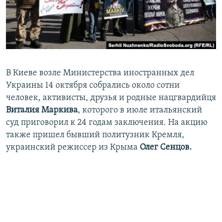
ПРИСОЕДИНЯЙТЕСЬ!
ПОБЕДИТЕЛЕЙ НЕ СУДЯТ?
КРЫМ.НЕПОКОРЕННЫЙ
ELIFBE
УКРАИНСКАЯ ПРОБЛЕМА КРЫМА
В Киеве возле Министерства иностранных дел
Все сайты RFE/RL
Украины 14 октября собрались около сотни
человек, активисты, друзья и родные нацгвардийця
Виталия Маркива
, которого в июле итальянский
суд приговорил к 24 годам заключения. На акцию
также пришел бывший политузник Кремля,
украинский режиссер
из Крыма
Олег Сенцов.