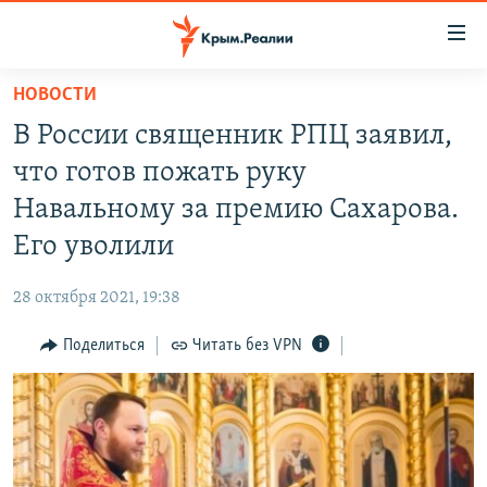
Доступность
ссылки
Вернуться
НОВОСТИ
к
НОВОСТИ
В России священник РПЦ заявил,
основному
СПЕЦПРОЕКТЫ
содержанию
что готов пожать руку
ВОДА
Вернутся
ГРУЗ 200
Навальному за премию Сахарова.
к
ИСТОРИЯ
КАРТА ВОЕННЫХ ОБЪЕКТОВ КРЫМА
Его уволили
главной
ЕЩЕ
11 ЛЕТ ОККУПАЦИИ КРЫМА. 11 ИСТОРИЙ СОПРОТИВЛЕНИЯ
навигации
28 октября 2021, 19:38
Вернутся
РАДІО СВОБОДА
ИНТЕРАКТИВ
к
Поделиться
Читать без VPN
КАК ОБОЙТИ БЛОКИРОВКУ
ИНФОГРАФИКА
поиску
ТЕЛЕПРОЕКТ КРЫМ.РЕАЛИИ
Українською
СОВЕТЫ ПРАВОЗАЩИТНИКОВ
Qırımtatar
ПРОПАВШИЕ БЕЗ ВЕСТИ