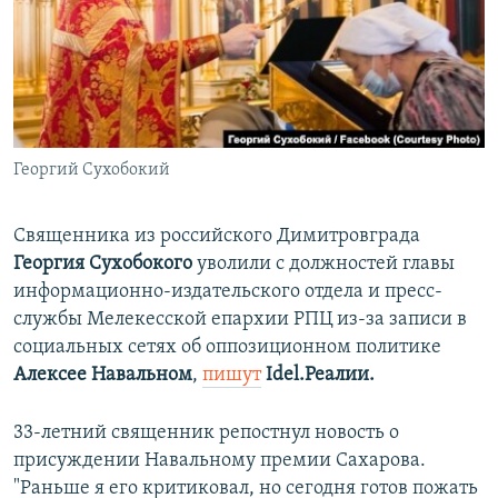
ПРИСОЕДИНЯЙТЕСЬ!
ПОБЕДИТЕЛЕЙ НЕ СУДЯТ?
КРЫМ.НЕПОКОРЕННЫЙ
ELIFBE
УКРАИНСКАЯ ПРОБЛЕМА КРЫМА
Все сайты RFE/RL
Георгий Сухобокий
Священника из российского Димитровграда
Георгия Сухобокого
уволили с должностей главы
информационно-издательского отдела и пресс-
службы Мелекесской епархии РПЦ из-за записи в
социальных сетях об оппозиционном политике
Алексее Навальном
,
пишут
Idel.Реалии.
33-летний священник репостнул новость о
присуждении Навальному премии Сахарова.
"Раньше я его критиковал, но сегодня готов пожать