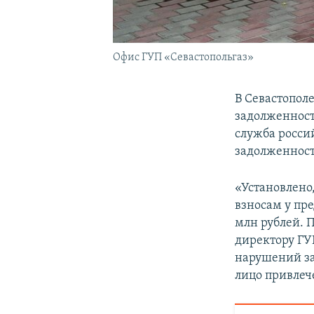
Офис ГУП «Севастопольгаз»
В Севастопол
задолженность
служба росси
задолженност
«Установлено
взносам у пр
млн рублей. 
директору ГУ
нарушений за
лицо привлеч