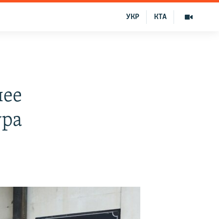
УКР
КТА
лее
ура