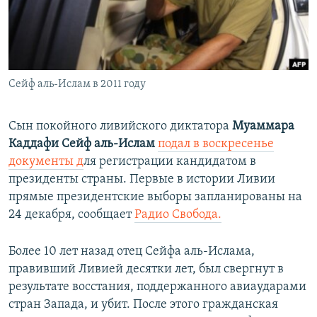
ПРИСОЕДИНЯЙТЕСЬ!
ПОБЕДИТЕЛЕЙ НЕ СУДЯТ?
КРЫМ.НЕПОКОРЕННЫЙ
ELIFBE
Сейф аль-Ислам в 2011 году
УКРАИНСКАЯ ПРОБЛЕМА КРЫМА
Все сайты RFE/RL
Сын покойного ливийского диктатора
Муаммара
Каддафи Сейф аль-Ислам
подал в воскресенье
документы д
ля регистрации кандидатом в
президенты страны. Первые в истории Ливии
прямые президентские выборы запланированы на
24 декабря, сообщает
Радио Свобода.
Более 10 лет назад отец Сейфа аль-Ислама,
правивший Ливией десятки лет, был свергнут в
результате восстания, поддержанного авиаударами
стран Запада, и убит. После этого гражданская