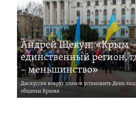
Андрей Щекун: «Крым –
единственный регион, 
– меньшинство»
Дискуссия вокруг планов установить День за
общины Крыма