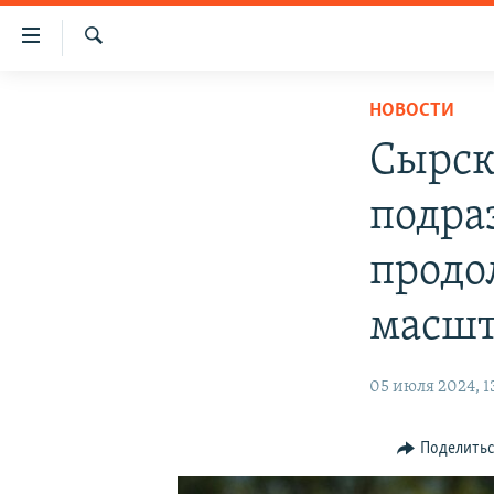
Доступность
ссылки
Искать
Вернуться
НОВОСТИ
НОВОСТИ
к
СПЕЦПРОЕКТЫ
основному
Сырск
содержанию
ВОДА
ГРУЗ 200
Вернутся
подра
ИСТОРИЯ
КАРТА ВОЕННЫХ ОБЪЕКТОВ КРЫМА
к
главной
ЕЩЕ
11 ЛЕТ ОККУПАЦИИ КРЫМА. 11 ИСТОРИЙ
продо
навигации
СОПРОТИВЛЕНИЯ
РАДІО СВОБОДА
ИНТЕРАКТИВ
Вернутся
масшт
к
КАК ОБОЙТИ БЛОКИРОВКУ
ИНФОГРАФИКА
поиску
ТЕЛЕПРОЕКТ КРЫМ.РЕАЛИИ
05 июля 2024, 1
СОВЕТЫ ПРАВОЗАЩИТНИКОВ
Поделить
ПРОПАВШИЕ БЕЗ ВЕСТИ