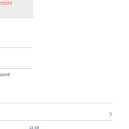
ение
ацией
22:08