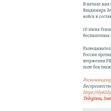
В начале мая
Владимира Зе
войск в сост
10 июня Генш
беспилотных 
Разведывател
России проти
вторжения РФ
поле боя так
Роскомнадзор
Беспрепятств
https://dy62d
Telegram
,
Ins