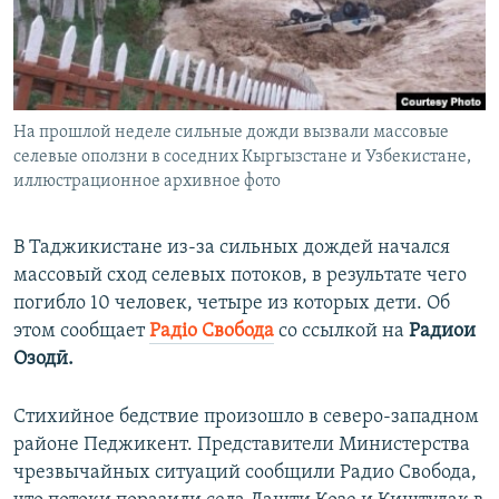
ПРИСОЕДИНЯЙТЕСЬ!
ПОБЕДИТЕЛЕЙ НЕ СУДЯТ?
КРЫМ.НЕПОКОРЕННЫЙ
ELIFBE
На прошлой неделе сильные дожди вызвали массовые
УКРАИНСКАЯ ПРОБЛЕМА КРЫМА
селевые оползни в соседних Кыргызстане и Узбекистане,
Все сайты RFE/RL
иллюстрационное архивное фото
В Таджикистане из-за сильных дождей начался
массовый сход селевых потоков, в результате чего
погибло 10 человек, четыре из которых дети. Об
этом сообщает
Радіо Свобода
со ссылкой на
Радиои
Озодӣ.
Стихийное бедствие произошло в северо-западном
районе Педжикент. Представители Министерства
чрезвычайных ситуаций сообщили Радио Свобода,