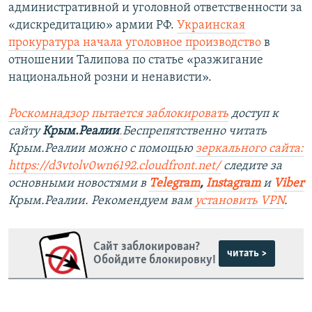
административной и уголовной ответственности за
«дискредитацию» армии РФ.
Украинская
прокуратура начала уголовное производство
в
отношении Талипова по статье «разжигание
национальной розни и ненависти».
Роскомнадзор пытается заблокировать
доступ к
сайту
Крым.Реалии
.
Беспрепятственно читать
Крым.Реалии можно с помощью
зеркального сайта:
https://d3vtolv0wn6192.cloudfront.net/
следите за
основными новостями в
Telegram
,
Instagram
и
Viber
Крым.Реалии. Рекомендуем вам
установить VPN
.
Сайт заблокирован?
читать >
Обойдите блокировку!