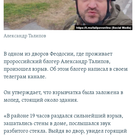
ПРИСОЕДИНЯЙТЕСЬ!
ПОБЕДИТЕЛЕЙ НЕ СУДЯТ?
КРЫМ.НЕПОКОРЕННЫЙ
ELIFBE
Александр Талипов
УКРАИНСКАЯ ПРОБЛЕМА КРЫМА
Все сайты RFE/RL
В одном из дворов Феодосии, где проживает
пророссийский блогер Александр Талипов,
произошел взрыв. Об этом блогер написал в своем
телеграм канале.
Он утверждает, что взрывчатка была заложена в
мопед, стоящий около здания.
«В районе 19 часов раздался сильнейший взрыв,
зашатались стены в доме, послышался звук
разбитого стекла. Выйдя во двор, увидел горящий