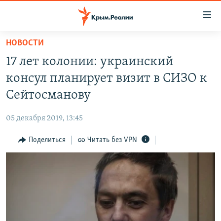
Доступность
ссылки
Вернуться
НОВОСТИ
к
НОВОСТИ
17 лет колонии: украинский
основному
СПЕЦПРОЕКТЫ
содержанию
консул планирует визит в СИЗО к
ВОДА
Вернутся
ГРУЗ 200
Сейтосманову
к
ИСТОРИЯ
КАРТА ВОЕННЫХ ОБЪЕКТОВ КРЫМА
главной
05 декабря 2019, 13:45
ЕЩЕ
11 ЛЕТ ОККУПАЦИИ КРЫМА. 11 ИСТОРИЙ СОПРОТИВЛЕНИЯ
навигации
Вернутся
Поделиться
Читать без VPN
РАДІО СВОБОДА
ИНТЕРАКТИВ
к
КАК ОБОЙТИ БЛОКИРОВКУ
ИНФОГРАФИКА
поиску
ТЕЛЕПРОЕКТ КРЫМ.РЕАЛИИ
Українською
СОВЕТЫ ПРАВОЗАЩИТНИКОВ
Qırımtatar
ПРОПАВШИЕ БЕЗ ВЕСТИ