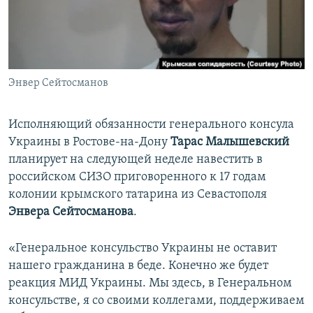
ПРИСОЕДИНЯЙТЕСЬ!
ПОБЕДИТЕЛЕЙ НЕ СУДЯТ?
КРЫМ.НЕПОКОРЕННЫЙ
ELIFBE
Энвер Сейтосманов
УКРАИНСКАЯ ПРОБЛЕМА КРЫМА
Все сайты RFE/RL
Исполняющий обязанности генерального консула
Украины в Ростове-на-Дону
Тарас Малышевский
планирует на следующей неделе навестить в
российском СИЗО приговоренного к 17 годам
колонии крымского татарина из Севастополя
Энвера Сейтосманова
.
«Генеральное консульство Украины не оставит
нашего гражданина в беде. Конечно же будет
реакция МИД Украины. Мы здесь, в Генеральном
консульстве, я со своими коллегами, поддерживаем