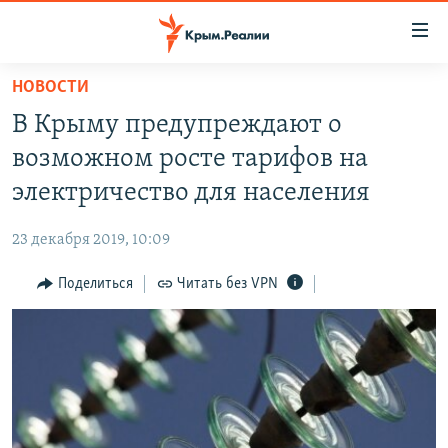
Доступность
ссылки
Вернуться
НОВОСТИ
к
НОВОСТИ
В Крыму предупреждают о
основному
СПЕЦПРОЕКТЫ
содержанию
возможном росте тарифов на
ВОДА
Вернутся
ГРУЗ 200
электричество для населения
к
ИСТОРИЯ
КАРТА ВОЕННЫХ ОБЪЕКТОВ КРЫМА
главной
23 декабря 2019, 10:09
ЕЩЕ
11 ЛЕТ ОККУПАЦИИ КРЫМА. 11 ИСТОРИЙ СОПРОТИВЛЕНИЯ
навигации
Вернутся
Поделиться
Читать без VPN
РАДІО СВОБОДА
ИНТЕРАКТИВ
к
КАК ОБОЙТИ БЛОКИРОВКУ
ИНФОГРАФИКА
поиску
ТЕЛЕПРОЕКТ КРЫМ.РЕАЛИИ
Українською
СОВЕТЫ ПРАВОЗАЩИТНИКОВ
Qırımtatar
ПРОПАВШИЕ БЕЗ ВЕСТИ