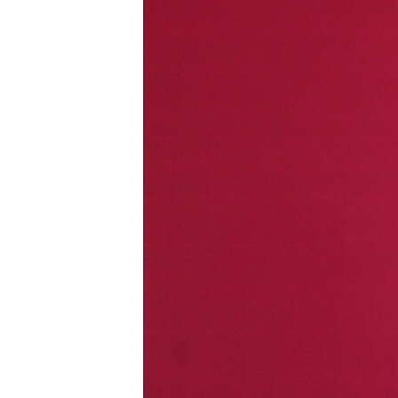
ПОБЕДИТЕЛЕЙ НЕ СУДЯТ?
КРЫМ.НЕПОКОРЕННЫЙ
ELIFBE
УКРАИНСКАЯ ПРОБЛЕМА КРЫМА