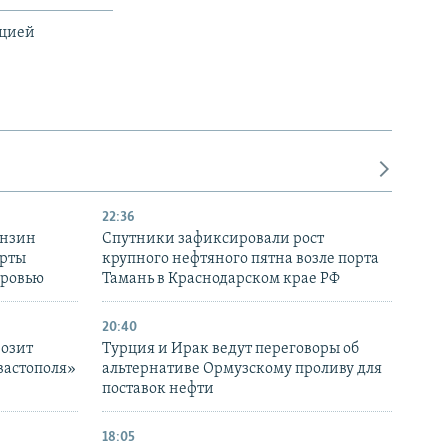
ацией
22:36
ензин
Спутники зафиксировали рост
ерты
крупного нефтяного пятна возле порта
оровью
Тамань в Краснодарском крае РФ
20:40
розит
Турция и Ирак ведут переговоры об
вастополя»
альтернативе Ормузскому проливу для
поставок нефти
18:05