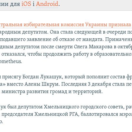
лии для
iOS
і
Android
.
тральная избирательная комиссия Украины признала
родным депутатом. Она стала следующей в очереди п
подавшего заявление об отказе от мандата. Примачен
дным депутатом после смерти Олега Макарова в октябр
 отказался, чтобы продолжить работу в образовательн
ometheus.
 присягу Богдан Лукашук, который пополнит состав ф
» вместо Алены Шкрум. Последняя 3 декабря стала п
 министра развития громад и территорий.
ук был депутатом Хмельницкого городского совета, ра
 председателя Хмельницкой РГА, баллотировался мэр
о.