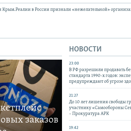
и Крым.Реалии в России признали «нежелательной» организ
НОВОСТИ
23:00
В РФ разрешили продавать б
стандарта 1990-х годов: эксп
предупреждают об угрозе зд
21:27
До 10 лет лишения свободы г
ркетплейс
участнику «Самообороны Се
– Прокуратура АРК
овых заказов
19:42