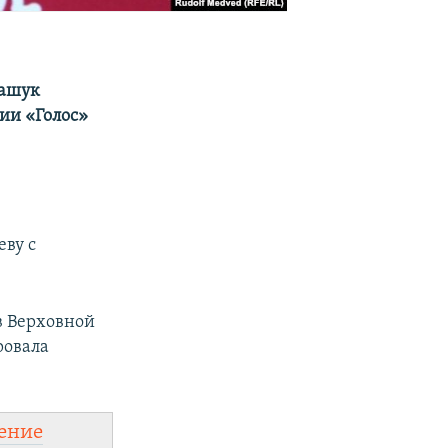
кашук
ии «Голос»
ву с
в Верховной
ровала
ение