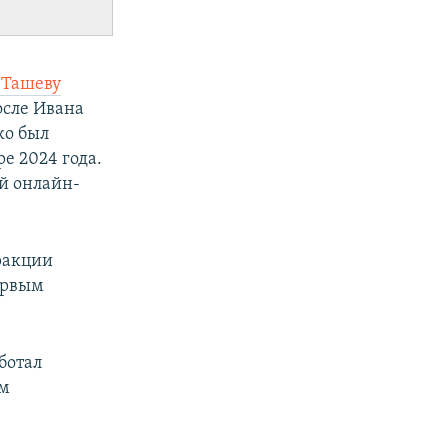
 Ташеву
осле Ивана
ко был
е 2024 года.
ой онлайн-
ракции
ервым
ботал
ом