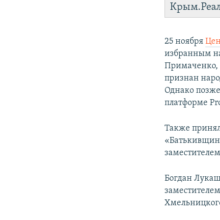
Крым.Реа
25 ноября
Цен
избранным на
Примаченко, 
признан наро
Однако позже
платформе Pr
Также принял
«Батькивщина
заместителем
Богдан Лукаш
заместителем
Хмельницког