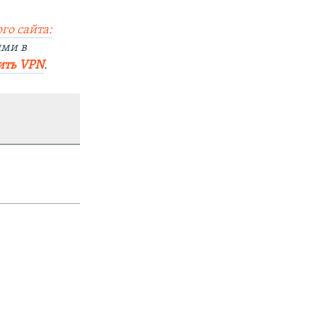
го сайта:
ями в
ить VPN
.