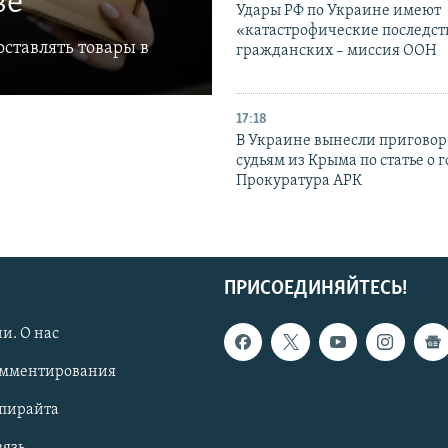
ве
Удары РФ по Украине имеют
«катастрофические последст
ставлять товары в
гражданских – миссия ООН
17:18
В Украине вынесли приговор
судьям из Крыма по статье о 
Прокуратура АРК
ПРИСОЕДИНЯЙТЕСЬ!
и. О нас
омментирования
опирайта
вязь