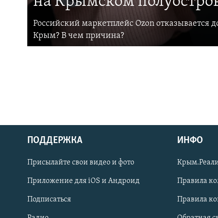
на Крымском полуостро
Российский маркетплейс Ozon отказывается до
Крым? В чем причина?
ПОДДЕРЖКА
ИНФО
Українською
Присылайте свои видео и фото
Крым.Реали
Qırımtatar
Приложение для iOS и Андроид
Правила к
Подписаться
Правила к
ПРИСОЕДИНЯЙТЕСЬ!
Радио
Обратная с