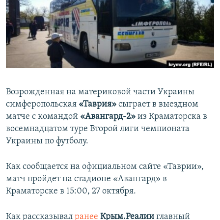
ПРИСОЕДИНЯЙТЕСЬ!
ПОБЕДИТЕЛЕЙ НЕ СУДЯТ?
КРЫМ.НЕПОКОРЕННЫЙ
ELIFBE
УКРАИНСКАЯ ПРОБЛЕМА КРЫМА
Все сайты RFE/RL
Возрожденная на материковой части Украины
симферопольская
«Таврия»
сыграет в выездном
матче с командой
«Авангард-2»
из Краматорска в
восемнадцатом туре Второй лиги чемпионата
Украины по футболу.
Как сообщается на официальном сайте «Таврии»,
матч пройдет на стадионе «Авангард» в
Краматорске в 15:00, 27 октября.
Как рассказывал
ранее
Крым.Реалии
главный