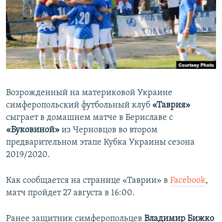
ПРИСОЕДИНЯЙТЕСЬ!
ПОБЕДИТЕЛЕЙ НЕ СУДЯТ?
КРЫМ.НЕПОКОРЕННЫЙ
ELIFBE
УКРАИНСКАЯ ПРОБЛЕМА КРЫМА
Все сайты RFE/RL
Возрожденный на материковой Украине
симферопольский футбольный клуб
«Таврия»
сыграет в домашнем матче в Бериславе с
«Буковиной»
из Черновцов во втором
предварительном этапе Кубка Украины сезона
2019/2020.
Как сообщается на странице «Таврии» в
Facebook
,
матч пройдет 27 августа в 16:00.
Ранее ​защитник симферопольцев
Владимир Бижко