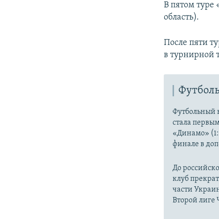
В пятом туре
область).
После пяти т
в турнирной т
Футболь
Футбольный к
стала первы
«Динамо» (1:
финале в до
До российско
клуб прекрат
части Украин
Второй лиге