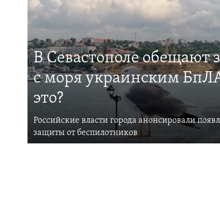
В Севастополе обещают 
с моря украинским БпЛА
это?
Российские власти города анонсировали появ
защиты от беспилотников