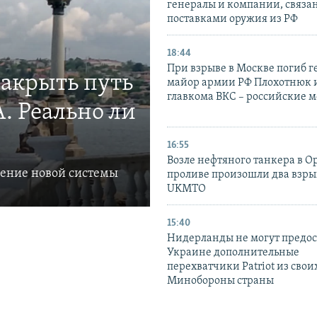
генералы и компании, связа
поставками оружия из РФ
18:44
При взрыве в Москве погиб г
закрыть путь
майор армии РФ Плохотнюк и
главкома ВКС – российские 
. Реально ли
16:55
Возле нефтяного танкера в 
ление новой системы
проливе произошли два взры
UKMTO
15:40
Нидерланды не могут предос
Украине дополнительные
перехватчики Patriot из своих
Минобороны страны