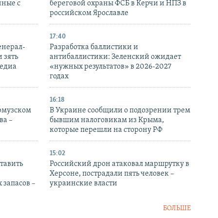
нные с
береговой охраны ФСБ в Керчи и НПЗ в
российском Ярославле
17:40
енерал-
Разработка баллистики и
 зять
антибаллистики: Зеленский ожидает
медиа
«нужных результатов» в 2026-2027
годах
16:18
Ормузском
В Украине сообщили о подозрении трем
ва –
бывшим налоговикам из Крыма,
которые перешли на сторону РФ
15:02
тавить
Российский дрон атаковал маршрутку в
Херсоне, пострадали пять человек –
 запасов –
украинские власти
БОЛЬШЕ