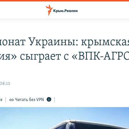
онат Украины: крымска
ия» сыграет с «ВПК-АГР
 08:13
ся
Читать без VPN