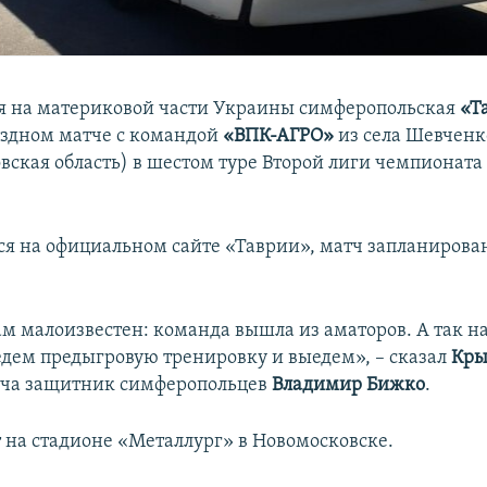
 на материковой части Украины симферопольская
«Т
ездном матче с командой
«ВПК-АГРО»
из села Шевченк
вская область) в шестом туре Второй лиги чемпионат
ся на официальном сайте «Таврии», матч запланирован 
м малоизвестен: команда вышла из аматоров. А так н
ведем предыгровую тренировку и выедем», – сказал
Кры
ча ​защитник симферопольцев
Владимир Бижко
.
 на стадионе «Металлург» в Новомосковске.