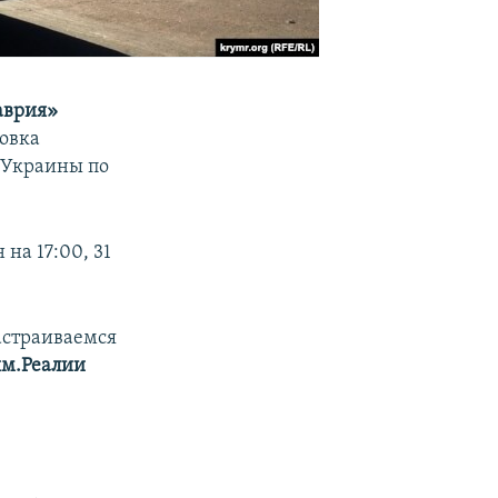
аврия»
овка
а Украины по
на 17:00, 31
астраиваемся
м.Реалии