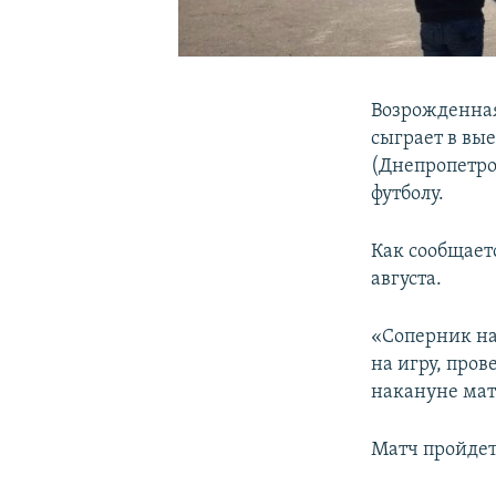
Возрожденная
сыграет в вы
(Днепропетро
футболу.
Как сообщает
августа.
«Соперник на
на игру, про
накануне мат
Матч пройдет