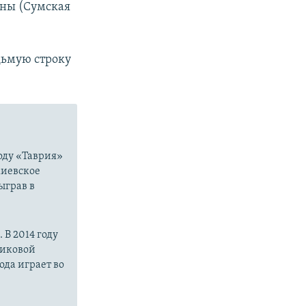
ны (Сумская
дьмую строку
году «Таврия»
киевское
ыграв в
В 2014 году
риковой
ода играет во