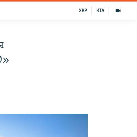
УКР
КТА
я
О»