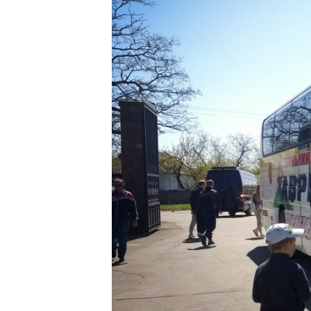
ПОБЕДИТЕЛЕЙ НЕ СУДЯТ?
КРЫМ.НЕПОКОРЕННЫЙ
ELIFBE
УКРАИНСКАЯ ПРОБЛЕМА КРЫМА