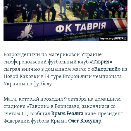
ПРИСОЕДИНЯЙТЕСЬ!
ПОБЕДИТЕЛЕЙ НЕ СУДЯТ?
КРЫМ.НЕПОКОРЕННЫЙ
ELIFBE
УКРАИНСКАЯ ПРОБЛЕМА КРЫМА
Все сайты RFE/RL
Возрожденный на материковой Украине
симферопольский футбольный клуб
«Таврия»
сыграл вничью в домашнем матче с
«Энергией»
из
Новой Каховки в 14 туре Второй лиги чемпионата
Украины по футболу.
Матч, который проходил 9 октября на домашнем
стадионе «Таврии» в Бериславе, закончился со
счетом 1:1, сообщил
Крым.Реалии
вице-президент
Федерации футбола Крыма
Олег Комуняр
.