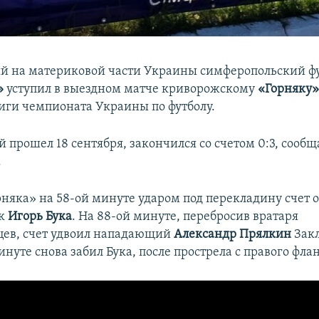
й на материковой части Украины симферопольский ф
»
уступил в выездном матче криворожскому
«Горняку
лиги чемпионата Украины по футболу.
 прошел 18 сентября, закончился со счетом 0:3, сообщ
.
орняка» на 58-ой минуте ударом под перекладину счет 
к
Игорь Бука
. На 88-ой минуте, перебросив вратаря
ев, счет удвоил нападающий
Александр Прялкин
Зак
инуте снова забил Бука, после прострела с правого флан