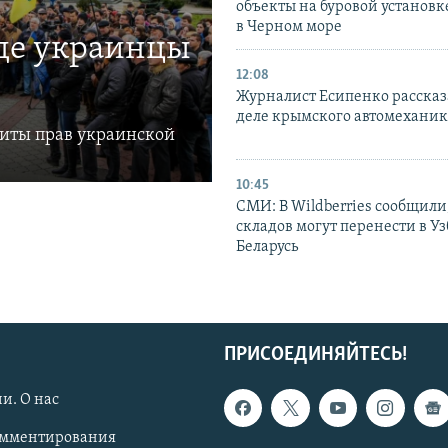
объекты на буровой установ
в Черном море
где украинцы
12:08
Журналист Есипенко рассказ
деле крымского автомехани
щиты прав украинской
10:45
СМИ: В Wildberries сообщили,
складов могут перенести в У
Беларусь
ПРИСОЕДИНЯЙТЕСЬ!
и. О нас
омментирования