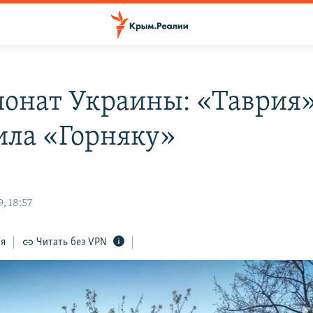
онат Украины: «Таврия
ила «Горняку»
, 18:57
ся
Читать без VPN