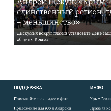
Андрей Щекун: «Крым –
единственный регион, 
– меньшинство»
Дискуссия вокруг планов установить День за
общины Крыма
ПОДДЕРЖКА
ИНФО
Українською
Присылайте свои видео и фото
Крым.Реали
Qırımtatar
Приложение для iOS и Андроид
Правила к