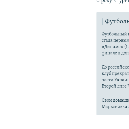
строку в тур
Футболь
Футбольный к
стала первы
«Динамо» (1:
финале в до
До российско
клуб прекрат
части Украин
Второй лиге
Свои домашн
Марьяновка 