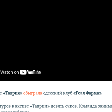
ре
«Таврия»
обыграла
одесский клуб
«Реал Фарма».
 туров в активе «Таврии» девять очков. Команда зани