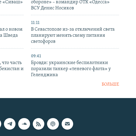
ке «Сиваш»
обороне» – командир ОТК «Одесса»
ВСУ Денис Носиков
11:11
ал о новом
В Севастополе из-за отключений света
ка Шведа
планируют менять схему питания
светофоров
09:41
 что часть
Бровди: украинские беспилотники
збекистан и
поразили танкер «теневого флота» у
Геленджика
БОЛЬШЕ