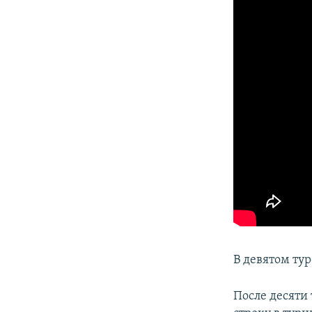
В девятом ту
После десяти