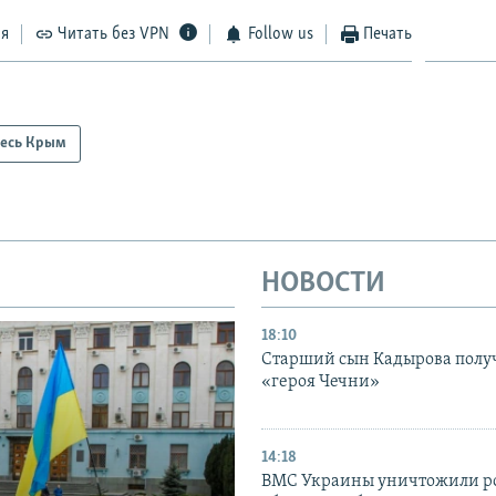
ся
Читать без VPN
Follow us
Печать
есь Крым
НОВОСТИ
18:10
Старший сын Кадырова полу
«героя Чечни»
14:18
ВМС Украины уничтожили р