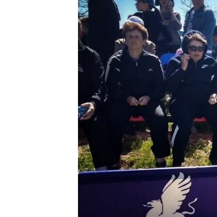
ПОБЕДИТЕЛЕЙ НЕ СУДЯТ?
КРЫМ.НЕПОКОРЕННЫЙ
ELIFBE
УКРАИНСКАЯ ПРОБЛЕМА КРЫМА