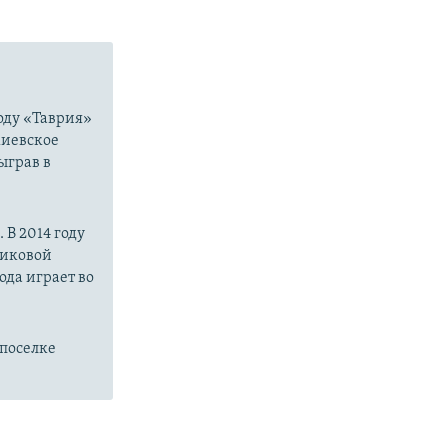
году «Таврия»
киевское
ыграв в
В 2014 году
риковой
ода играет во
поселке