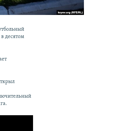
утбольный
»
в десятом
ает
открыл
лючительный
га.