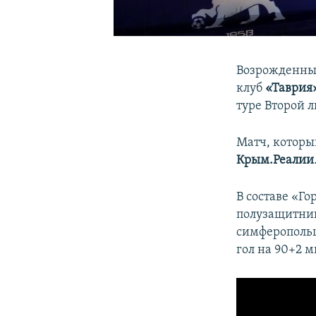
Возрожденны
клуб
«Таврия
туре Второй 
Матч, который
Крым.Реалии
В составе «Г
полузащитни
симферопольц
гол на 90+2 м