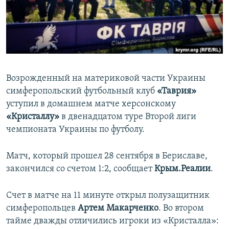
ПРИСОЕДИНЯЙТЕСЬ!
ПОБЕДИТЕЛЕЙ НЕ СУДЯТ?
КРЫМ.НЕПОКОРЕННЫЙ
ELIFBE
УКРАИНСКАЯ ПРОБЛЕМА КРЫМА
Все сайты RFE/RL
Возрожденный на материковой части Украины
симферопольский футбольный клуб
«Таврия»
уступил в домашнем матче херсонскому
«Кристаллу»
в двенадцатом туре Второй лиги
чемпионата Украины по футболу.
Матч, который прошел 28 сентября в Бериславе,
закончился со счетом 1:2, сообщает
Крым.Реалии
.
Счет в матче на 11 минуте открыл полузащитник
симферопольцев
Артем Макарченко
. Во втором
тайме дважды отличились игроки из «Кристалла»: