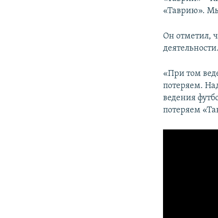
«Таврию». Мы
Он отметил, 
деятельности
«При том веде
потеряем. Над
ведения футбо
потеряем «Та