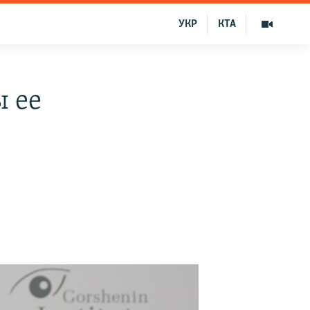
УКР
КТА
ы ее