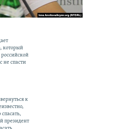
ает
»
, который
е российской
с не спасти
 вернуться к
еизвестно,
 спасать,
й президент
пасать