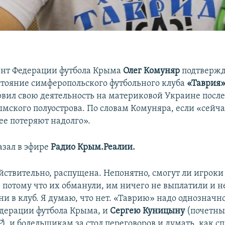
ент Федерации футбола Крыма
Олег Комуняр
подтвержд
стояние симферопольского футбольного клуба
«Таврия
овил свою деятельность на материковой Украине посл
мского полуострова. По словам Комуняра, если «сейча
ее потеряют надолго».
азал в эфире
Радио Крым.Реалии.
йствительно, распущена. Непонятно, смогут ли игроки
 потому что их обманули, им ничего не выплатили и н
ни в клуб. Я думаю, что нет. «Таврию» надо однозначно
едерации футбола Крыма, и
Сергею Куницыну
(почетны
Р
), и болельщикам за стол переговоров и думать, как с