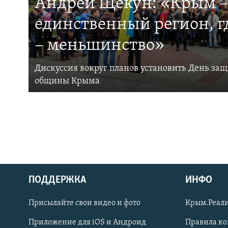
Андрей Щекун: «Крым –
единственный регион, 
– меньшинство»
Дискуссия вокруг планов установить День за
общины Крыма
ПОДДЕРЖКА
ИНФО
Українською
Присылайте свои видео и фото
Крым.Реали
Qırımtatar
Приложение для iOS и Андроид
Правила к