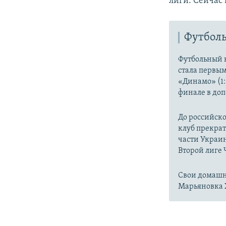
лиги. Сейчас 
Футболь
Футбольный к
стала первы
«Динамо» (1:
финале в до
До российско
клуб прекрат
части Украин
Второй лиге
Свои домашн
Марьяновка 