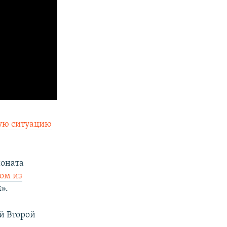
ую ситуацию
ионата
ом из
м
».
й Второй