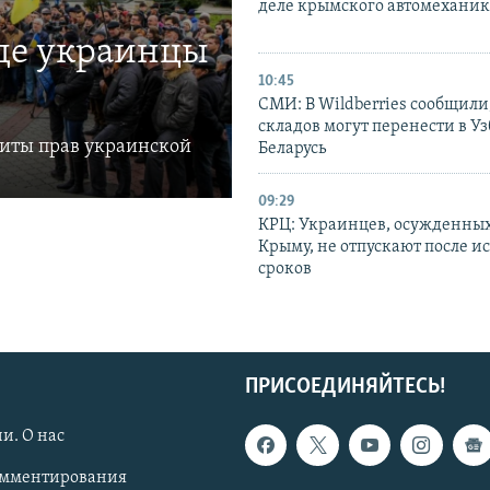
деле крымского автомехани
где украинцы
10:45
СМИ: В Wildberries сообщили,
складов могут перенести в У
щиты прав украинской
Беларусь
09:29
КРЦ: Украинцев, осужденных
Крыму, не отпускают после и
сроков
ПРИСОЕДИНЯЙТЕСЬ!
и. О нас
омментирования