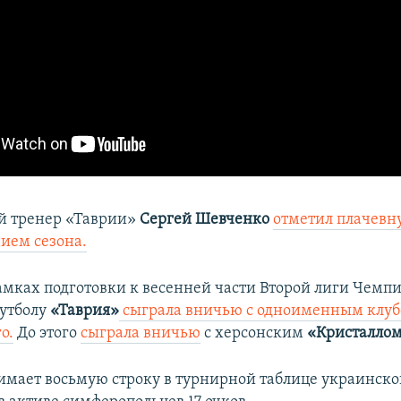
й тренер «Таврии»
Сергей Шевченко
отметил плачевн
нием сезона.
рамках подготовки к весенней части Второй лиги Чемп
утболу
«Таврия»
сыграла вничью с одноименным клуб
о.
До этого
сыграла вничью
с херсонским
«Кристалло
имает восьмую строку в турнирной таблице украинско