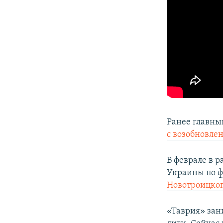
Ранее главны
с возобновле
В феврале в 
Украины по ф
Новотроицког
«Таврия» зан