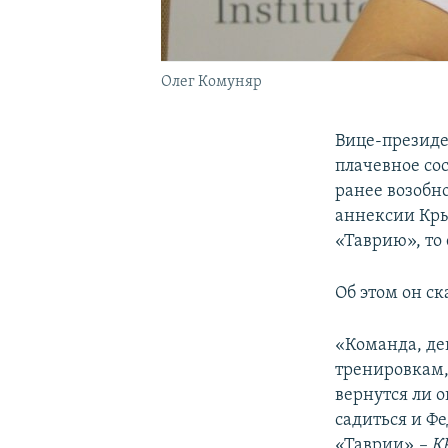
Олег Комуняр
Вице-презид
плачевное со
ранее возобн
аннексии Кры
«Таврию», то 
Об этом он ск
«Команда, де
тренировкам,
вернутся ли о
садиться и Ф
«Таврии»​
– К