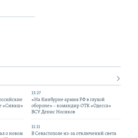
13:27
оссийские
«На Кинбурне армия РФ в глухой
ке «Сиваш»
обороне» – командир ОТК «Одесса»
ВСУ Денис Носиков
11:11
ал о новом
В Севастополе из-за отключений света