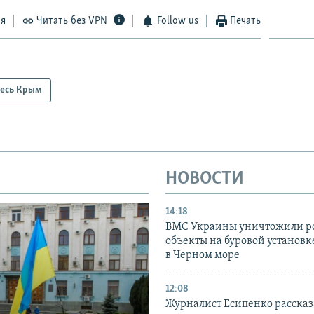
ся
Читать без VPN
Follow us
Печать
есь Крым
НОВОСТИ
14:18
ВМС Украины уничтожили р
объекты на буровой установ
в Черном море
12:08
Журналист Есипенко рассказ