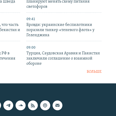
ка Шведа
планируют менять схему питания
светофоров
09:41
 что часть
Бровди: украинские беспилотники
збекистан и
поразили танкер «теневого флота» у
Геленджика
09:00
 РФ в
Турция, Саудовская Аравия и Пакистан
стечения
заключили соглашение о взаимной
обороне
БОЛЬШЕ