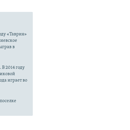
году «Таврия»
киевское
ыграв в
В 2014 году
риковой
ода играет во
поселке