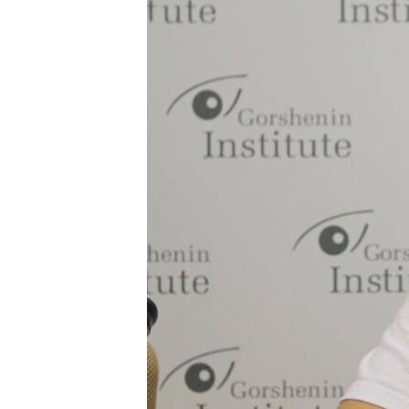
ПОБЕДИТЕЛЕЙ НЕ СУДЯТ?
КРЫМ.НЕПОКОРЕННЫЙ
ELIFBE
УКРАИНСКАЯ ПРОБЛЕМА КРЫМА