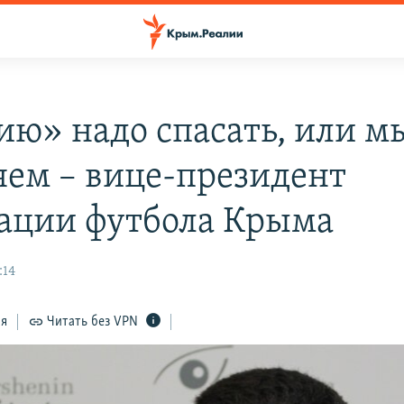
ию» надо спасать, или м
яем – вице-президент
ации футбола Крыма
:14
ся
Читать без VPN