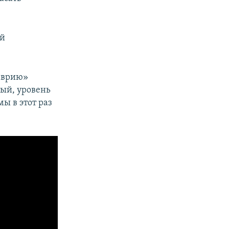
ой
Таврию»
ный, уровень
ы в этот раз