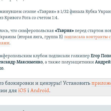
минувшем сезоне «Таврия» в 1/32 финала Кубка Укра
из Кривого Рога со счетом 1:4.
лось, что симферопольская
«Таврия»
перед стартом нов
краины (вторая лига, группа Б)
подписала контракты 
ками
.
имферопольским клубом подписали голкипер
Егор Поп
ександр Максименко
, а также полузащитники
Андрей
ко
.
ез блокировки и цензуры! Установить
прилож
лии для
iOS
і
Android
.