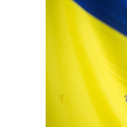
ПОБЕДИТЕЛЕЙ НЕ СУДЯТ?
КРЫМ.НЕПОКОРЕННЫЙ
ELIFBE
УКРАИНСКАЯ ПРОБЛЕМА КРЫМА