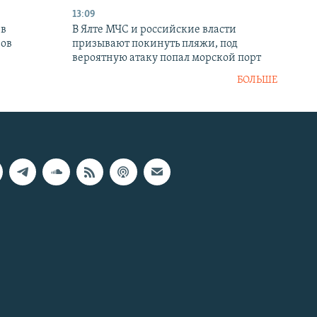
13:09
 в
В Ялте МЧС и российские власти
нов
призывают покинуть пляжи, под
вероятную атаку попал морской порт
БОЛЬШЕ