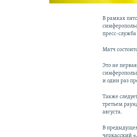
В рамках пято
симферополь
пресс-служба
Матч состоитс
Это не перва
симферопольц
и один раз пр
Также следуе
третьем раун
августа.
В предыдущем
черкасский «Д