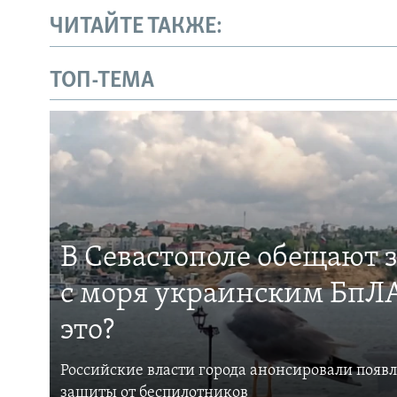
ЧИТАЙТЕ ТАКЖЕ:
ТОП-ТЕМА
В Севастополе обещают 
с моря украинским БпЛА
это?
Российские власти города анонсировали появ
защиты от беспилотников