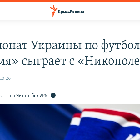
онат Украины по футбол
ия» сыграет с «Никопол
 13:26
ся
Читать без VPN