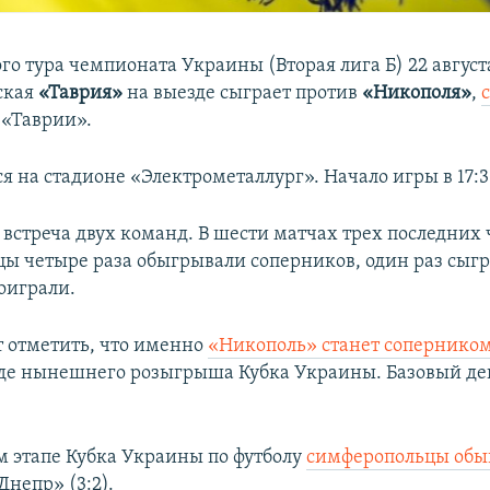
го тура чемпионата Украины (Вторая лига Б) 22 август
ская
«Таврия»
на выезде сыграет против
«Никополя»
,
 «Таврии».
я на стадионе «Электрометаллург». Начало игры в 17:3
я встреча двух команд. В шести матчах трех последних
ы четыре раза обыгрывали соперников, один раз сыг
оиграли.
т отметить, что именно
«Никополь» станет сопернико
де нынешнего розыгрыша Кубка Украины. Базовый ден
 этапе Кубка Украины по футболу​
симферопольцы обы
непр» (3:2).