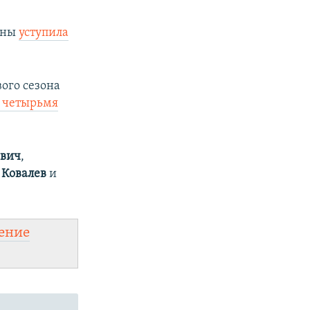
ины
уступила
ого сезона
с четырьмя
ович
,
 Ковалев
и
ение