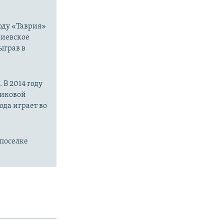
году «Таврия»
киевское
ыграв в
В 2014 году
риковой
ода играет во
поселке