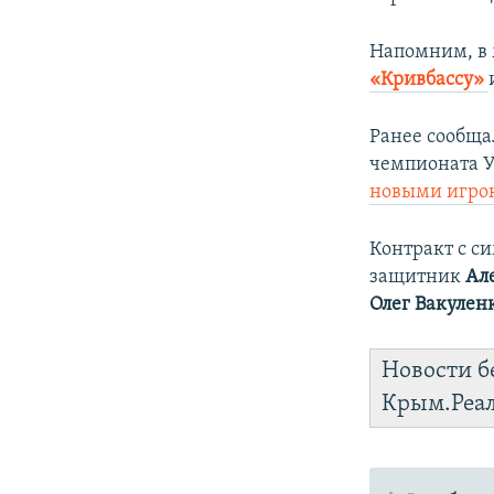
Напомним, в 
«Кривбассу»
Ранее сообща
чемпионата У
новыми игро
Контракт с с
защитник
Ал
Олег Вакулен
Новости б
Крым.Реа