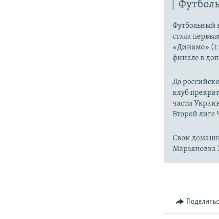
Футболь
Футбольный к
стала первы
«Динамо» (1:
финале в до
До российско
клуб прекрат
части Украин
Второй лиге
Свои домашн
Марьяновка 
Поделить