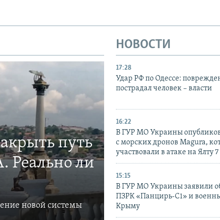
НОВОСТИ
17:28
Удар РФ по Одессе: поврежде
пострадал человек – власти
16:22
В ГУР МО Украины опублико
закрыть путь
с морских дронов Magura, ко
участвовали в атаке на Ялту 7
. Реально ли
15:15
В ГУР МО Украины заявили об
ПЗРК «Панцирь-С1» и военны
ление новой системы
Крыму