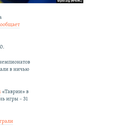
а
сообщает
0.
 чемпионатов
рали в ничью
м
«Таврии» в
ь игры – 31
грали