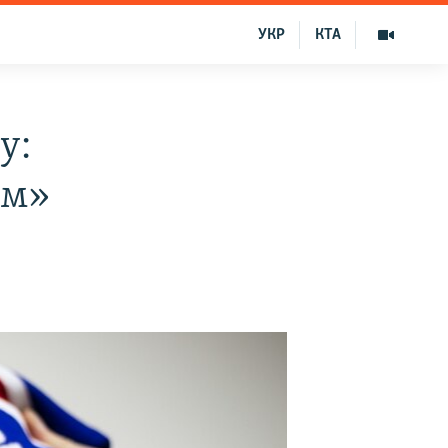
УКР
КТА
у:
ем»